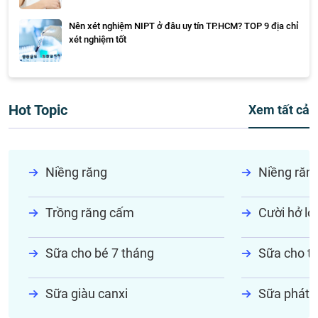
Nên xét nghiệm NIPT ở đâu uy tín TP.HCM? TOP 9 địa chỉ
xét nghiệm tốt
Hot Topic
Xem tất cả
Niềng răng
Niềng răn
Trồng răng cấm
Cười hở lợi
Sữa cho bé 7 tháng
Sữa cho tr
Sữa giàu canxi
Sữa phát t