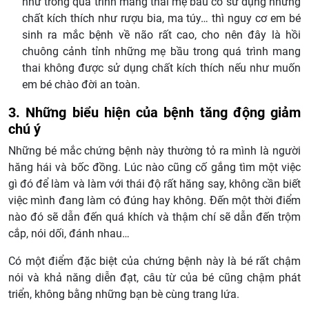
như trong quá trình mang thai mẹ bầu có sử dụng những
chất kích thích như rượu bia, ma túy… thì nguy cơ em bé
sinh ra mắc bệnh về não rất cao, cho nên đây là hồi
chuông cảnh tỉnh những mẹ bầu trong quá trình mang
thai không được sử dụng chất kích thích nếu như muốn
em bé chào đời an toàn.
3. Những biểu hiện của bệnh tăng động giảm
chú ý
Những bé mắc chứng bệnh này thường tỏ ra mình là người
hăng hái và bốc đồng. Lúc nào cũng cố gắng tìm một việc
gì đó để làm và làm với thái độ rất hăng say, không cần biết
việc mình đang làm có đúng hay không. Đến một thời điểm
nào đó sẽ dẫn đến quá khích và thậm chí sẽ dẫn đến trộm
cắp, nói dối, đánh nhau…
Có một điểm đặc biệt của chứng bệnh này là bé rất chậm
nói và khả năng diễn đạt, câu từ của bé cũng chậm phát
triển, không bằng những bạn bè cùng trang lứa.