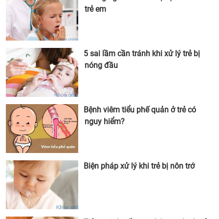
trẻ em
5 sai lầm cần tránh khi xử lý trẻ bị
nóng đầu
Bệnh viêm tiểu phế quản ở trẻ có
nguy hiểm?
Biện pháp xử lý khi trẻ bị nôn trớ