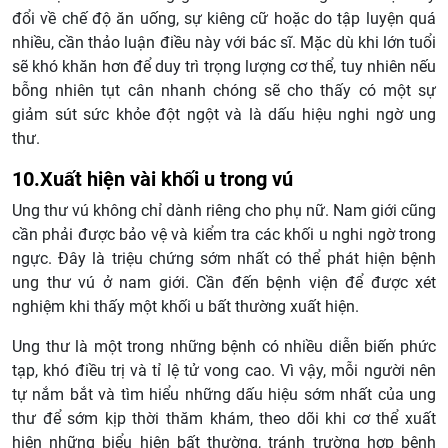
đổi về chế độ ăn uống, sự kiêng cữ hoặc do tập luyện quá
nhiều, cần thảo luận điều này với bác sĩ. Mặc dù khi lớn tuổi
sẽ khó khăn hơn để duy trì trọng lượng cơ thể, tuy nhiên nếu
bỗng nhiên tụt cân nhanh chóng sẽ cho thấy có một sự
giảm sút sức khỏe đột ngột và là dấu hiệu nghi ngờ ung
thư.
10.Xuất hiện vài khối u trong vú
Ung thư vú không chỉ dành riêng cho phụ nữ. Nam giới cũng
cần phải được bảo vệ và kiểm tra các khối u nghi ngờ trong
ngực. Đây là triệu chứng sớm nhất có thể phát hiện bệnh
ung thư vú ở nam giới. Cần đến bệnh viện để được xét
nghiệm khi thấy một khối u bất thường xuất hiện.
Ung thư là một trong những bệnh có nhiều diễn biến phức
tạp, khó điều trị và tỉ lệ tử vong cao. Vì vậy, mỗi người nên
tự nắm bắt và tìm hiểu những dấu hiệu sớm nhất của ung
thư để sớm kịp thời thăm khám, theo dõi khi cơ thể xuất
hiện những biểu hiện bất thường, tránh trường hợp bệnh