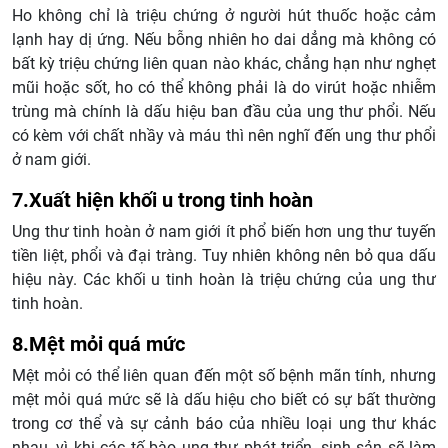
Ho không chỉ là triệu chứng ở người hút thuốc hoặc cảm
lạnh hay dị ứng. Nếu bỗng nhiên ho dai dẳng mà không có
bất kỳ triệu chứng liên quan nào khác, chẳng hạn như nghẹt
mũi hoặc sốt, ho có thể không phải là do virút hoặc nhiễm
trùng mà chính là dấu hiệu ban đầu của ung thư phổi. Nếu
có kèm với chất nhầy và máu thì nên nghĩ đến ung thư phổi
ở nam giới.
7.Xuất hiện khối u trong tinh hoàn
Ung thư tinh hoàn ở nam giới ít phổ biến hơn ung thư tuyến
tiền liệt, phổi và đại tràng. Tuy nhiên không nên bỏ qua dấu
hiệu này. Các khối u tinh hoàn là triệu chứng của ung thư
tinh hoàn.
8.Mệt mỏi quá mức
Mệt mỏi có thể liên quan đến một số bệnh mãn tính, nhưng
mệt mỏi quá mức sẽ là dấu hiệu cho biết có sự bất thường
trong cơ thể và sự cảnh báo của nhiều loại ung thư khác
nhau, vì khi các tế bào ung thư phát triển, sinh sản sẽ làm