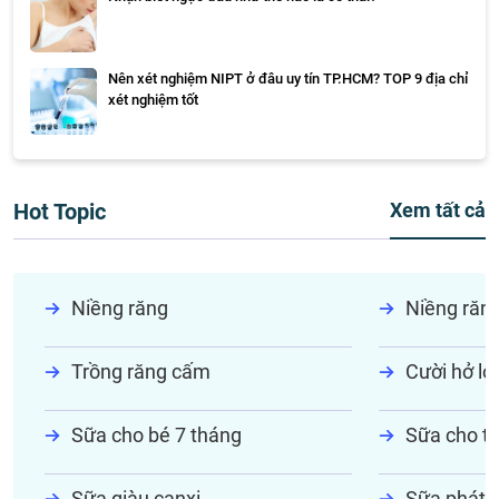
Nên xét nghiệm NIPT ở đâu uy tín TP.HCM? TOP 9 địa chỉ
xét nghiệm tốt
Hot Topic
Xem tất cả
Niềng răng
Niềng răn
Trồng răng cấm
Cười hở lợi
Sữa cho bé 7 tháng
Sữa cho tr
Sữa giàu canxi
Sữa phát t