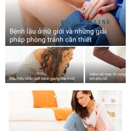
Bệnh lậu ở nữ giới và những giải
pháp phòng tránh cần thiết
Viêm nội mạc tử cung – M
Dấu hiệu nhận biết bệnh giang mai ở nữ
em phụ nữ