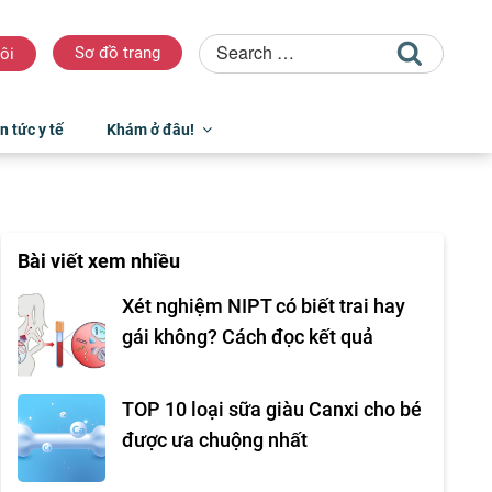
Sơ đồ trang
ôi
n tức y tế
Khám ở đâu!
Bài viết xem nhiều
Xét nghiệm NIPT có biết trai hay
gái không? Cách đọc kết quả
TOP 10 loại sữa giàu Canxi cho bé
được ưa chuộng nhất