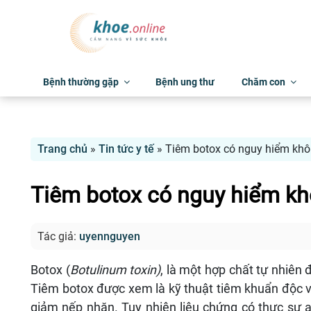
Bệnh thường gặp
Bệnh ung thư
Chăm con
Trang chủ
»
Tin tức y tế
»
Tiêm botox có nguy hiểm kh
Tiêm botox có nguy hiểm k
Tác giả:
uyennguyen
Botox (
Botulinum toxin)
, là một hợp chất tự nhiên 
Tiêm botox được xem là kỹ thuật tiêm khuẩn độc
giảm nếp nhăn. Tuy nhiên liệu chứng có thực sự a