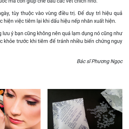
ốc mà còn giúp che dấu các vết chích nhỏ.
ày, tùy thuộc vào vùng điều trị. Để duy trì hiệu quả
iện việc tiêm lại khi dấu hiệu nếp nhăn xuất hiện.
g lưu ý bạn cũng không nên quá lạm dụng nó cũng như
ức khỏe trước khi tiêm để tránh nhiều biến chứng nguy
Bác sĩ Phương Ngọc