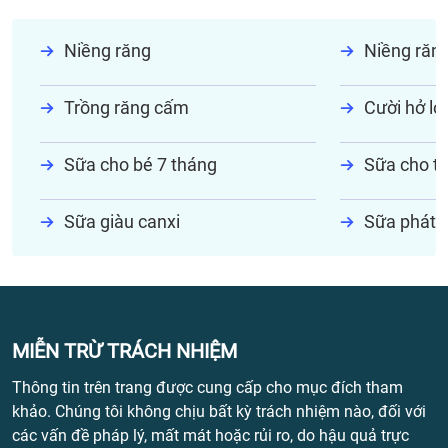
Niềng răng
Niềng răn
Trồng răng cấm
Cười hở lợi
Sữa cho bé 7 tháng
Sữa cho tr
Sữa giàu canxi
Sữa phát t
MIỄN TRỪ TRÁCH NHIỆM
Thông tin trên trang được cung cấp cho mục đích tham
khảo. Chúng tôi không chịu bất kỳ trách nhiệm nào, đối với
các vấn đề pháp lý, mất mát hoặc rủi ro, do hậu quả trực