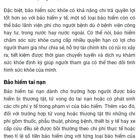
Đặc biệt, bảo hiểm sức khỏe có khả năng chi trả quyền lợi
tốt hơn so với bảo hiểm y tế, một số loại bảo hiểm còn có
thể bảo lãnh viện phí cho người bệnh dù ở bệnh viện công
hay tư, trong nước hay nước ngoài. Có thể nói, bảo hiểm
chăm sóc sức khỏe cung cấp nhiều quyền hạn có lợi cho
người tham gia như chia sẻ, hỗ trợ tài chính khi có rủi ro xảy
ra; tiết kiệm được thời gian chuyển tuyến và dịch vụ khám
sức khỏe định kỳ giúp người tham gia có thể theo dõi tình
hình sức khỏe của mình.
Bảo hiểm tai nạn
Bảo hiểm tai nạn dành cho trường hợp người được bảo
hiểm bị thương tật, tử vong do tai nạn hoặc có phát sinh
các chi phí y tế trong phạm vi của bảo hiểm. Thêm vào đó,
đối với trường hợp tử vong hoặc thương tật thì những chi
phí gồm thuốc, phẫu thuật, phòng bệnh, thiết bị y tế hay xe
cấp cứu đều sẽ được bồi thường theo chi phí thực tế hoặc
theo tỉ lệ số tiền bảo hiểm ứng với từng loại bảo hiểm của