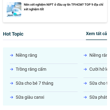
Nên xét nghiệm NIPT ở đâu uy tín TP.HCM? TOP 9 địa chỉ
xét nghiệm tốt
Hot Topic
Xem tất cả
Niềng răng
Niềng răn
Trồng răng cấm
Cười hở lợi
Sữa cho bé 7 tháng
Sữa cho tr
Sữa giàu canxi
Sữa phát t