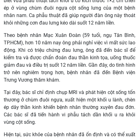
biết vừa phẫu thuật tách khối u có kích thước 1×2 cm chèn
ép ở vùng chùm đuôi ngựa cột sống lưng của một bệnh
nhân nam. Ca phẫu thuật đã giúp người đàn ông này thoát
khỏi những cơn đau lưng kéo dài suốt 12 năm liền.
Theo bệnh nhân Mạc Xuân Đoàn (59 tuổi, ngụ Tân Bình,
TP.HCM), hơn 10 năm nay ông phải nghỉ việc vì mất sức lao
động. Khi có triệu chứng đau lưng, ông đã đến bác sĩ để
kiểm tra và được chẩn đoán đau thần kinh tọa, uống thuốc
giảm đau và điều trị suốt 12 năm liền. Gần đây, do tình hình
trở nên nghiêm trọng hơn, bệnh nhân đã đến Bệnh viện
Trưng Vương thăm khám.
Tại đây, bác sĩ chỉ định chụp MRI và phát hiện cột sống tổn
thương ở chùm đuôi ngựa, xuất hiện một khối u lành, chèn
ép dây thần kinh khiến bệnh nhân thường xuyên đau đớn.
Các bác sĩ đã tiến hành vi phẫu tách dần khối u ra khỏi
vùng cột sống.
Hiện tại, sức khỏe của bệnh nhân đã ổn định và có thể xuất