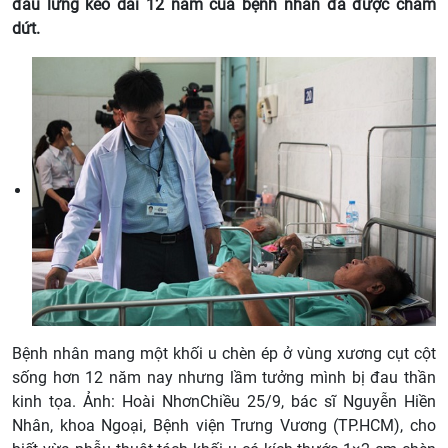
đau lưng kéo dài 12 năm của bệnh nhân đã được chấm
dứt.
Bệnh nhân mang một khối u chèn ép ở vùng xương cụt cột
sống hơn 12 năm nay nhưng lầm tưởng mình bị đau thần
kinh tọa. Ảnh: Hoài NhơnChiều 25/9, bác sĩ Nguyễn Hiền
Nhân, khoa Ngoại, Bệnh viện Trưng Vương (TP.HCM), cho