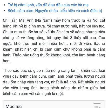
Trẻ bị cảm lạnh, vấn đề đau đầu của các bà mẹ
Bệnh cảm cúm: Nguyên nhân, biểu hiện và cách điều trị
Chị Trần Mai Anh (Hà Nam) mấy hôm trước ra Hà Nội cất
hàng, khi về bị dính mưa, rồi chảy nước mũi, hắt hơi liên tục.
Chị tự mua thuốc hạ sốt và thuốc cảm về uống, nhưng triệu
chứng có vẻ tăng nặng, tới ngày thứ 3 thấy sốt cao, đau
ngực, khó thở, mệt mỏi nhiều hơn… mới đi viện. Bác sĩ
khám, phát hiện chị bị cảm cúm chứ không phải là cảm
lạnh. Thảo nào uống thuốc không khỏi, còn làm bệnh nặng
hơn.
Theo các bác sĩ, giao mùa nóng sang lạnh, khiến các loại
virus gây bệnh cảm cúm, cảm lạnh phát triển, lượng người
đau ốm nhập viện tăng vọt, nhất là trẻ nhỏ. Rất nhiều người
vào viện trong tình trạng bệnh nặng do nhầm giữa hai
bệnh cảm cúm với cảm lạnh là một.
Mục lục