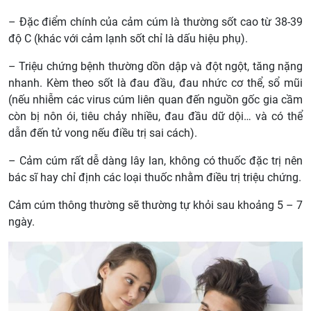
– Đặc điểm chính của cảm cúm là thường sốt cao từ 38-39
độ C (khác với cảm lạnh sốt chỉ là dấu hiệu phụ).
– Triệu chứng bệnh thường dồn dập và đột ngột, tăng nặng
nhanh. Kèm theo sốt là đau đầu, đau nhức cơ thể, sổ mũi
(nếu nhiễm các virus cúm liên quan đến nguồn gốc gia cầm
còn bị nôn ói, tiêu chảy nhiều, đau đầu dữ dội… và có thể
dẫn đến tử vong nếu điều trị sai cách).
– Cảm cúm rất dễ dàng lây lan, không có thuốc đặc trị nên
bác sĩ hay chỉ định các loại thuốc nhằm điều trị triệu chứng.
Cảm cúm thông thường sẽ thường tự khỏi sau khoảng 5 – 7
ngày.