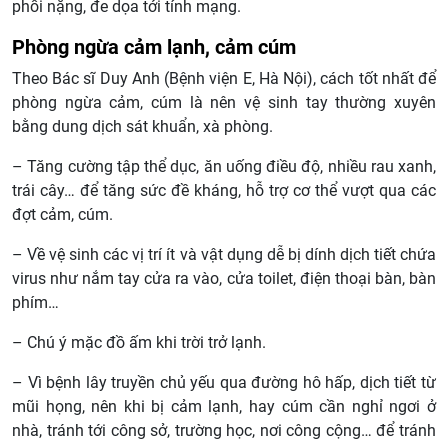
phổi nặng, đe dọa tới tính mạng.
Phòng ngừa cảm lạnh, cảm cúm
Theo Bác sĩ Duy Anh (Bệnh viện E, Hà Nội), cách tốt nhất để
phòng ngừa cảm, cúm là nên vệ sinh tay thường xuyên
bằng dung dịch sát khuẩn, xà phòng.
– Tăng cường tập thể dục, ăn uống điều độ, nhiều rau xanh,
trái cây… để tăng sức đề kháng, hỗ trợ cơ thể vượt qua các
đợt cảm, cúm.
– Về vệ sinh các vị trí ít và vật dụng dễ bị dính dịch tiết chứa
virus như nắm tay cửa ra vào, cửa toilet, điện thoại bàn, bàn
phím…
– Chú ý mặc đồ ấm khi trời trở lạnh.
– Vì bệnh lây truyền chủ yếu qua đường hô hấp, dịch tiết từ
mũi họng, nên khi bị cảm lạnh, hay cúm cần nghỉ ngơi ở
nhà, tránh tới công sở, trường học, nơi công cộng… để tránh