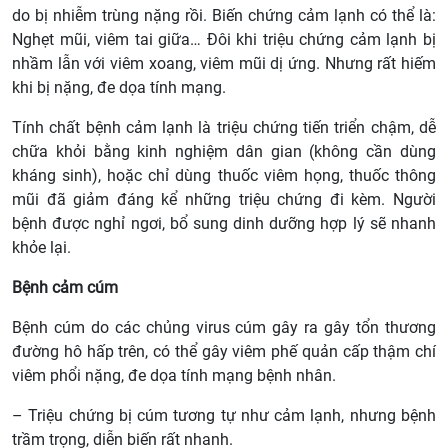
do bị nhiễm trùng nặng rồi. Biến chứng cảm lạnh có thể là:
Nghẹt mũi, viêm tai giữa… Đôi khi triệu chứng cảm lạnh bị
nhầm lẫn với viêm xoang, viêm mũi dị ứng. Nhưng rất hiếm
khi bị nặng, đe dọa tính mạng.
Tính chất bệnh cảm lạnh là triệu chứng tiến triển chậm, dễ
chữa khỏi bằng kinh nghiệm dân gian (không cần dùng
kháng sinh), hoặc chỉ dùng thuốc viêm họng, thuốc thông
mũi đã giảm đáng kể những triệu chứng đi kèm. Người
bệnh được nghỉ ngơi, bổ sung dinh dưỡng hợp lý sẽ nhanh
khỏe lại.
Bệnh cảm cúm
Bệnh cúm do các chủng virus cúm gây ra gây tổn thương
đường hô hấp trên, có thể gây viêm phế quản cấp thậm chí
viêm phổi nặng, đe dọa tính mạng bệnh nhân.
– Triệu chứng bị cúm tương tự như cảm lạnh, nhưng bệnh
trầm trọng, diễn biến rất nhanh.