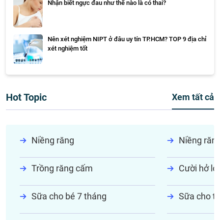
Nhận biết ngực đau như thế nào là có thai?
Nên xét nghiệm NIPT ở đâu uy tín TP.HCM? TOP 9 địa chỉ
xét nghiệm tốt
Hot Topic
Xem tất cả
Niềng răng
Niềng răn
Trồng răng cấm
Cười hở lợi
Sữa cho bé 7 tháng
Sữa cho tr