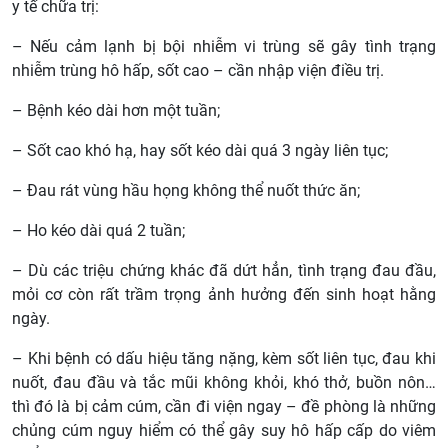
y tế chữa trị:
– Nếu cảm lạnh bị bội nhiễm vi trùng sẽ gây tình trạng
nhiễm trùng hô hấp, sốt cao – cần nhập viện điều trị.
– Bệnh kéo dài hơn một tuần;
– Sốt cao khó hạ, hay sốt kéo dài quá 3 ngày liên tục;
– Đau rát vùng hầu họng không thể nuốt thức ăn;
– Ho kéo dài quá 2 tuần;
– Dù các triệu chứng khác đã dứt hẳn, tình trạng đau đầu,
mỏi cơ còn rất trầm trọng ảnh hưởng đến sinh hoạt hằng
ngày.
– Khi bệnh có dấu hiệu tăng nặng, kèm sốt liên tục, đau khi
nuốt, đau đầu và tắc mũi không khỏi, khó thở, buồn nôn…
thì đó là bị cảm cúm, cần đi viện ngay – đề phòng là những
chủng cúm nguy hiểm có thể gây suy hô hấp cấp do viêm