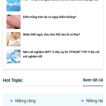
Đốm trắng trên da có nguy hiểm không?
Nhận biết ngực đau như thế nào là có thai?
Nên xét nghiệm NIPT ở đâu uy tín TP.HCM? TOP 9 địa chỉ
xét nghiệm tốt
Hot Topic
Xem tất cả
Niềng răng
Niềng răn