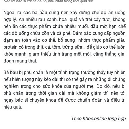
Nên tới bác sĩ khi bà bầu bị phù chân trong thời gian dài
Ngoài ra các bà bầu cũng nên xây dựng chế độ ăn uống
hợp lý. Ăn nhiều rau xanh, hoa quả và trái cây tươi, không
nên ăn các thực phẩm chứa nhiều muối, dầu mỡ, hạn chế
các đồ uống chứa cồn và cà phê. Đảm bảo cung cấp nguồn
đạm an toàn vào cơ thể, bổ sung nhóm thực phẩm giàu
protein có trong thịt, cá, tôm, trứng sữa… để giúp cơ thể luôn
khỏe mạnh, giảm thiểu tình trạng mệt mỏi, căng thẳng giai
đoạn mang thai.
Bà bầu bị phù chân là một trình trạng thường thấy tuy nhiên
nếu hiện tượng này kéo dài thì có thể gây ra những di chứng
nghiêm trọng cho sức khỏe của người mẹ. Do đó, nếu bị
phù chân trong thời gian dài mà không giảm thì nên tới
ngay bác sĩ chuyên khoa để được chuẩn đoán và điều trị
hiệu quả.
Theo Khoe.online tổng hợp