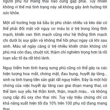
người phụ nữ mang thai nào cũng gặp phải. Tuy nhiên
không vì thế mà tình trạng này sẽ không gây ảnh hường tới
sức khỏe.
Một số trường hợp bà bầu bị phù chân nhiều và kéo dài có
thể phải đối mặt với nguy cơ máu bị ứ trệ trong lòng tĩnh
mạch, khiến van tĩnh mạch cũng như hệ thống tĩnh mạch
chi dưới bị suy giãn và không thể hồi phục ngay cả khi sau
sinh. Máu sẽ ngày càng ứ trệ nhiều khiến chân không chỉ
phù mà còn đau, chuột rút, thậm chí nghiêm trọng hơn là rối
loạn sắc tố da rất khó lành.
Nguy hiểm hơn tình trạng sưng phù cũng có thể gây ra các
hiện tượng hoa mắt, chóng mặt, đau bụng, huyết áp tăng…
sinh ra tình trạng tiền sản giật rất nguy hiểm. Đây là một hội
chứng của việc huyết áp tăng cao giai đoạn mang thai, có
thể làm suy yếu hệ thần kinh, thận, mạch máu… và không
cung cấp đủ oxy cho thai nhi. Tuy vậy triệu chứng chỉ có
khả năng xuất hiện tối đa 10% trên 100 phụ nữ đang mang
thai.