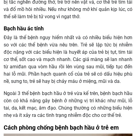
bị tắc nghẽn đường thở, trẻ trở nên vật vả, cơ thể trẻ tím tái
và đổ mồ hôi nhiều. Nếu như không mở khí quản kịp lúc, có
thể sẽ làm trẻ bị tử vong vì ngạt thở.
Bạch hầu ác tính
Đây là thể bệnh nguy hiểm nhất và có nhiều biểu hiện hơn
so với các thể bệnh vừa nêu trên. Trẻ sẽ lập tức bị nhiễm
độc nặng với các biểu hiện là huyết áp của trẻ bị tụt, tím tái
cơ thể, sốt cao và mạch nhanh. Các giả màng sẽ lan nhanh
từ amiđan qua vòm hầu rồi lên vùng sau mũi, tiếp tục đến
hai lỗ mũi. Phần hạch quanh cổ của trẻ sẽ có dấu hiệu phù
nề, sưng to, trẻ sẽ hay bị chảy máu ở miệng, mũi và da.
Ngoài 3 thể bệnh bạch hầu ở trẻ vừa kể trên, bệnh bạch hầu
còn có khả năng gây bệnh ở những vị trí khác như mũi, lỗ
tai, da, kết mạc, âm đạo. Chúng thường có những biểu hiện
nhẹ và ít xảy ra các tình trạng nhiễm độc cho cơ thể trẻ.
Cách phòng chống bệnh bạch hầu ở trẻ em