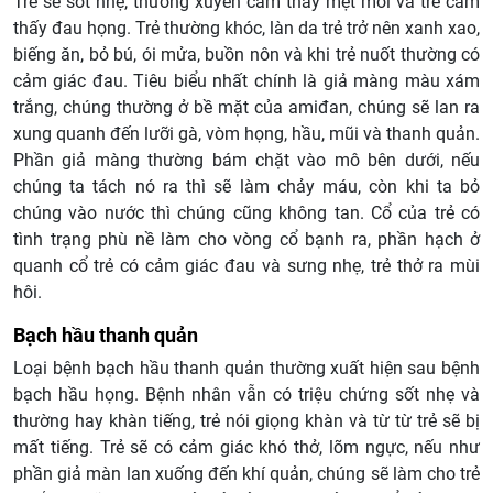
Trẻ sẽ sốt nhẹ, thường xuyên cảm thấy mệt mỏi và trẻ cảm
thấy đau họng. Trẻ thường khóc, làn da trẻ trở nên xanh xao,
biếng ăn, bỏ bú, ói mửa, buồn nôn và khi trẻ nuốt thường có
cảm giác đau. Tiêu biểu nhất chính là giả màng màu xám
trắng, chúng thường ở bề mặt của amiđan, chúng sẽ lan ra
xung quanh đến lưỡi gà, vòm họng, hầu, mũi và thanh quản.
Phần giả màng thường bám chặt vào mô bên dưới, nếu
chúng ta tách nó ra thì sẽ làm chảy máu, còn khi ta bỏ
chúng vào nước thì chúng cũng không tan. Cổ của trẻ có
tình trạng phù nề làm cho vòng cổ bạnh ra, phần hạch ở
quanh cổ trẻ có cảm giác đau và sưng nhẹ, trẻ thở ra mùi
hôi.
Bạch hầu thanh quản
Loại bệnh bạch hầu thanh quản thường xuất hiện sau bệnh
bạch hầu họng. Bệnh nhân vẫn có triệu chứng sốt nhẹ và
thường hay khàn tiếng, trẻ nói giọng khàn và từ từ trẻ sẽ bị
mất tiếng. Trẻ sẽ có cảm giác khó thở, lõm ngực, nếu như
phần giả màn lan xuống đến khí quản, chúng sẽ làm cho trẻ