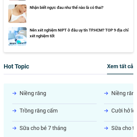
Nhận biết ngực đau như thế nào là có thai?
Nên xét nghiệm NIPT ở đâu uy tín TP.HCM? TOP 9 địa chỉ
xét nghiệm tốt
Hot Topic
Xem tất cả
Niềng răng
Niềng răn
Trồng răng cấm
Cười hở lợi
Sữa cho bé 7 tháng
Sữa cho tr