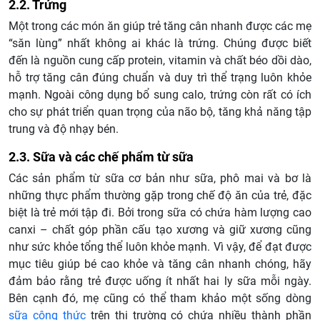
2.2. Trứng
Một trong các món ăn giúp trẻ tăng cân nhanh được các mẹ
“săn lùng” nhất không ai khác là trứng. Chúng được biết
đến là nguồn cung cấp protein, vitamin và chất béo dồi dào,
hỗ trợ tăng cân đúng chuẩn và duy trì thể trạng luôn khỏe
mạnh. Ngoài công dụng bổ sung calo, trứng còn rất có ích
cho sự phát triển quan trọng của não bộ, tăng khả năng tập
trung và độ nhạy bén.
2.3. Sữa và các chế phẩm từ sữa
Các sản phẩm từ sữa cơ bản như sữa, phô mai và bơ là
những thực phẩm thường gặp trong chế độ ăn của trẻ, đặc
biệt là trẻ mới tập đi. Bởi trong sữa có chứa hàm lượng cao
canxi – chất góp phần cấu tạo xương và giữ xương cũng
như sức khỏe tổng thể luôn khỏe mạnh. Vì vậy, để đạt được
mục tiêu giúp bé cao khỏe và tăng cân nhanh chóng, hãy
đảm bảo rằng trẻ được uống ít nhất hai ly sữa mỗi ngày.
Bên cạnh đó, mẹ cũng có thể tham khảo một sống dòng
sữa công thức
trên thị trường có chứa nhiều thành phần