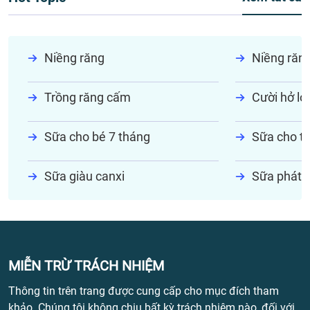
Niềng răng
Niềng răn
Trồng răng cấm
Cười hở lợi
Sữa cho bé 7 tháng
Sữa cho tr
Sữa giàu canxi
Sữa phát t
MIỄN TRỪ TRÁCH NHIỆM
Thông tin trên trang được cung cấp cho mục đích tham
khảo. Chúng tôi không chịu bất kỳ trách nhiệm nào, đối với