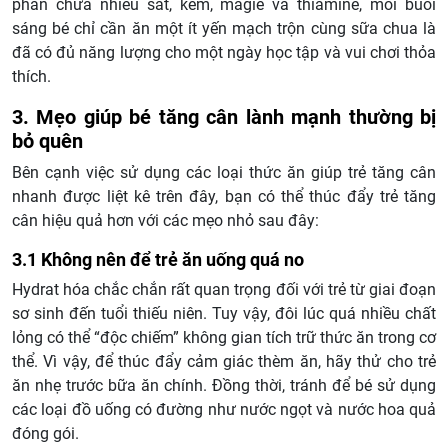
phần chứa nhiều sắt, kẽm, magie và thiamine, mỗi buổi
sáng bé chỉ cần ăn một ít yến mạch trộn cùng sữa chua là
đã có đủ năng lượng cho một ngày học tập và vui chơi thỏa
thích.
3. Mẹo giúp bé tăng cân lành mạnh thường bị
bỏ quên
Bên cạnh việc sử dụng các loại thức ăn giúp trẻ tăng cân
nhanh được liệt kê trên đây, bạn có thể thúc đẩy trẻ tăng
cân hiệu quả hơn với các mẹo nhỏ sau đây:
3.1 Không nên để trẻ ăn uống quá no
Hydrat hóa chắc chắn rất quan trọng đối với trẻ từ giai đoạn
sơ sinh đến tuổi thiếu niên. Tuy vậy, đôi lúc quá nhiều chất
lỏng có thể “độc chiếm” không gian tích trữ thức ăn trong cơ
thể. Vì vậy, để thúc đẩy cảm giác thèm ăn, hãy thử cho trẻ
ăn nhẹ trước bữa ăn chính. Đồng thời, tránh để bé sử dụng
các loại đồ uống có đường như nước ngọt và nước hoa quả
đóng gói.