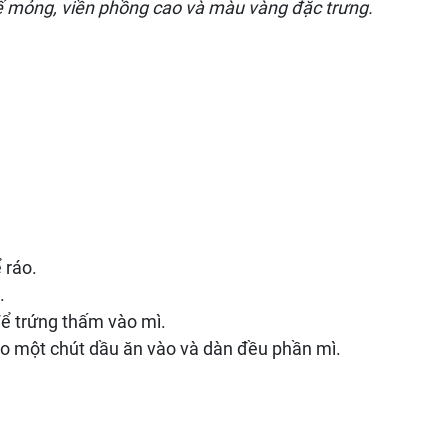
ế mỏng, viền phồng cao và màu vàng đặc trưng.
ể ráo.
n.
để trứng thấm vào mì.
cho một chút dầu ăn vào và dàn đều phần mì.