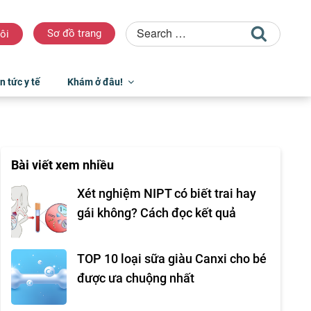
Sơ đồ trang
ôi
n tức y tế
Khám ở đâu!
Bài viết xem nhiều
Xét nghiệm NIPT có biết trai hay
gái không? Cách đọc kết quả
TOP 10 loại sữa giàu Canxi cho bé
được ưa chuộng nhất