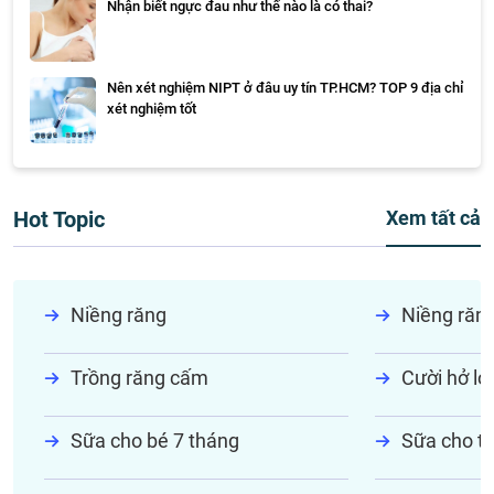
Nhận biết ngực đau như thế nào là có thai?
Nên xét nghiệm NIPT ở đâu uy tín TP.HCM? TOP 9 địa chỉ
xét nghiệm tốt
Hot Topic
Xem tất cả
Niềng răng
Niềng răn
Trồng răng cấm
Cười hở lợi
Sữa cho bé 7 tháng
Sữa cho tr