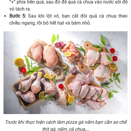
“+” phía trên quả, sau đó để quả cà chua vào nước sôi để
vỏ tách ra.
Bước 5:
Sau khi lột vỏ, bạn cắt đôi quả cà chua theo
chiều ngang, rồi bỏ hết hạt và băm nhỏ.
Trước khi thực hiện cách làm pizza gà nấm bạn cần sơ chế
thịt gà, nấm, cà chua,…