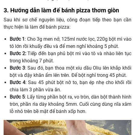
3. Hướng dẫn làm đế bánh pizza thơm giòn
Sau khi sơ chế nguyên liệu, công đoạn tiếp theo bạn cần
thực hiện là làm đế bánh pizza:
Bước 1
: Cho 3g men nở, 125ml nước lọc, 220g bột mì vào
tô lớn rồi khuấy đều và để men nghỉ khoảng 5 phút.
Bước 2:
Tiếp đến bạn phủ bột mì vào tô và nhào liên tục
trong khoảng 7 phút.
Bước 3
: Sau đó, bạn thoa một xíu dầu Oliu lên khắp khối
bột và đậy khăn ẩm lên trên. Để bột nghỉ trong 45 phút.
Bước 4
: Sau 45 phút bột nở to, bạn ép nhẹ cho khối rồi
chia làm 3 phần vừa ăn.
Bước 5
: Lấy từng phần bột ra, vo tròn, dàn bột thành hình
tròn, phần rìa dày khoảng 5mm. Cuối cùng dùng nĩa xâm
lỗ nhỏ trên bề mặt để bánh xốp hơn.