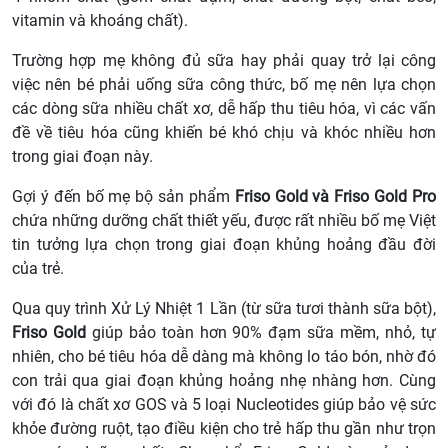
vitamin và khoáng chất).
Trường hợp mẹ không đủ sữa hay phải quay trở lại công
việc nên bé phải uống sữa công thức, bố mẹ nên lựa chọn
các dòng sữa nhiều chất xơ, dễ hấp thu tiêu hóa, vì các vấn
đề về tiêu hóa cũng khiến bé khó chịu và khóc nhiều hơn
trong giai đoạn này.
Gợi ý đến bố mẹ bộ sản phẩm
Friso Gold và Friso Gold Pro
chứa những dưỡng chất thiết yếu, được rất nhiều bố mẹ Việt
tin tưởng lựa chọn trong giai đoạn khủng hoảng đầu đời
của trẻ.
Qua quy trình Xử Lý Nhiệt 1 Lần (từ sữa tươi thành sữa bột),
Friso Gold
giúp bảo toàn hơn 90% đạm sữa mềm, nhỏ, tự
nhiên, cho bé tiêu hóa dễ dàng mà không lo táo bón, nhờ đó
con trải qua giai đoạn khủng hoảng nhẹ nhàng hơn. Cùng
với đó là chất xơ GOS và 5 loại Nucleotides giúp bảo vệ sức
khỏe đường ruột, tạo điều kiện cho trẻ hấp thu gần như trọn