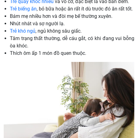
Trẻ quấy khóc nhiều
và vô cớ, đặc biệt là vào ban đêm.
Trẻ biếng ăn
, bỏ bữa hoặc ăn rất ít dù trước đó ăn rất tốt.
Bám mẹ nhiều hơn và đòi mẹ bế thường xuyên.
Nhút nhát và sợ người lạ.
Trẻ khó ngủ
, ngủ không sâu giấc.
Tâm trạng thất thường, dễ cáu gắt, có khi đang vui bỗng
òa khóc.
Thích ôm ấp 1 món đồ quen thuộc.