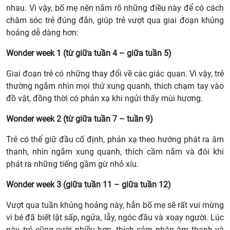
nhau. Vì vậy, bố mẹ nên nắm rõ những điều này để có cách
chăm sóc trẻ đúng đắn, giúp trẻ vượt qua giai đoạn khủng
hoảng dễ dàng hơn:
Wonder week 1 (từ giữa tuần 4 – giữa tuần 5)
Giai đoạn trẻ có những thay đổi về các giác quan. Vì vậy, trẻ
thường ngắm nhìn mọi thứ xung quanh, thích chạm tay vào
đồ vật, đồng thời có phản xạ khi ngửi thấy mùi hương.
Wonder week 2 (từ giữa tuần 7 – tuần 9)
Trẻ có thể giữ đầu cố định, phản xạ theo hướng phát ra âm
thanh, nhìn ngắm xung quanh, thích cầm nắm và đôi khi
phát ra những tiếng gầm gừ nhỏ xíu.
Wonder week 3 (giữa tuần 11 – giữa tuần 12)
Vượt qua tuần khủng hoảng này, hẳn bố mẹ sẽ rất vui mừng
vì bé đã biết lật sấp, ngửa, lẫy, ngóc đầu và xoay người. Lúc
này, trẻ cũng cười nhiều hơn, thích cảm nhận âm thanh và