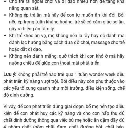
Cho trẻ ra ngoài chơi và đi dạo nhiều hơn để tăng khả
năng quan sát.
Không ép trẻ ăn mà hãy để con tự muốn ăn khi đói. Bởi
nếu ép trong tuần khủng hoảng, trẻ sẽ có cảm giác sợ ăn,
gây ra biếng ăn tâm lý.
Khi trẻ khóc ăn vạ, mẹ không nên la rầy hay dỗ dành mà
đánh lạc hướng bằng cách đưa đồ chơi, massage cho trẻ
hoặc dắt đi dạo.
Không nên đánh mắng, quở trách khi con khó ở mà hãy
nuông chiều để giúp con thoải mái phát triển.
Lưu ý:
Không phải trẻ nào trải qua 1 tuần wonder week đều
phát triển kỹ năng vượt trội. Bởi điều này còn phụ thuộc vào
các yếu tố xung quanh như môi trường, điều kiện sống, chế
độ dinh dưỡng.
Vì vậy, để con phát triển đúng giai đoạn, bố mẹ nên tạo điều
kiện để con phát huy các kỹ năng và cho con hấp thu đủ
chất dinh dưỡng thông qua việc bú mẹ hoặc ăn dặm đầy đủ
4 nhóm chất (gồm chất đạm, chất đường bột, chất béo,