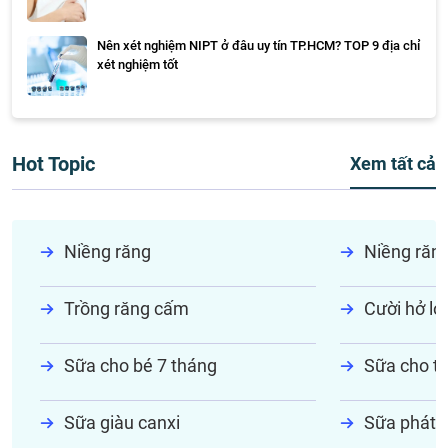
Nên xét nghiệm NIPT ở đâu uy tín TP.HCM? TOP 9 địa chỉ
xét nghiệm tốt
Hot Topic
Xem tất cả
Niềng răng
Niềng răn
Trồng răng cấm
Cười hở lợi
Sữa cho bé 7 tháng
Sữa cho tr
Sữa giàu canxi
Sữa phát t