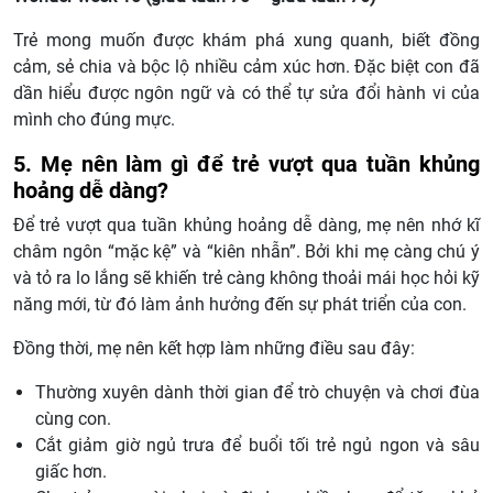
Trẻ mong muốn được khám phá xung quanh, biết đồng
cảm, sẻ chia và bộc lộ nhiều cảm xúc hơn. Đặc biệt con đã
dần hiểu được ngôn ngữ và có thể tự sửa đổi hành vi của
mình cho đúng mực.
5. Mẹ nên làm gì để trẻ vượt qua tuần khủng
hoảng dễ dàng?
Để trẻ vượt qua tuần khủng hoảng dễ dàng, mẹ nên nhớ kĩ
châm ngôn “mặc kệ” và “kiên nhẫn”. Bởi khi mẹ càng chú ý
và tỏ ra lo lắng sẽ khiến trẻ càng không thoải mái học hỏi kỹ
năng mới, từ đó làm ảnh hưởng đến sự phát triển của con.
Đồng thời, mẹ nên kết hợp làm những điều sau đây:
Thường xuyên dành thời gian để trò chuyện và chơi đùa
cùng con.
Cắt giảm giờ ngủ trưa để buổi tối trẻ ngủ ngon và sâu
giấc hơn.