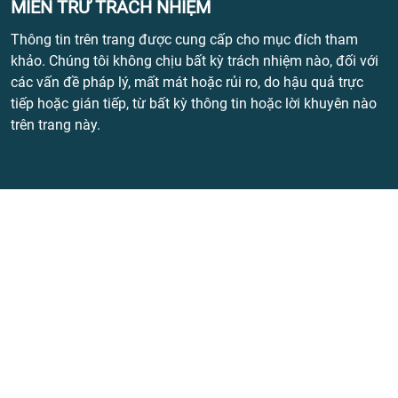
MIỄN TRỪ TRÁCH NHIỆM
Thông tin trên trang được cung cấp cho mục đích tham
khảo. Chúng tôi không chịu bất kỳ trách nhiệm nào, đối với
các vấn đề pháp lý, mất mát hoặc rủi ro, do hậu quả trực
tiếp hoặc gián tiếp, từ bất kỳ thông tin hoặc lời khuyên nào
trên trang này.