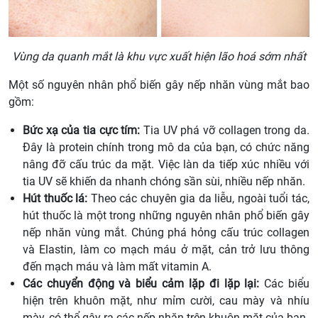
Vùng da quanh mắt là khu vực xuất hiện lão hoá sớm nhất
Một số nguyên nhân phổ biến gây nếp nhăn vùng mắt bao
gồm:
Bức xạ của tia cực tím:
Tia UV phá vỡ collagen trong da.
Đây là protein chính trong mô da của bạn, có chức năng
nâng đỡ cấu trúc da mặt. Việc làn da tiếp xúc nhiều với
tia UV sẽ khiến da nhanh chóng sần sùi, nhiều nếp nhăn.
Hút thuốc lá:
Theo các chuyên gia da liễu, ngoài tuổi tác,
hút thuốc là một trong những nguyên nhân phổ biến gây
nếp nhăn vùng mắt. Chúng phá hỏng cấu trúc collagen
và Elastin, làm co mạch máu ở mặt, cản trở lưu thông
đến mạch máu và làm mất vitamin A.
Các chuyển động và biểu cảm lặp đi lặp lại:
Các biểu
hiện trên khuôn mặt, như mỉm cười, cau mày và nhíu
mày, có thể gây ra các nếp nhăn trên khuôn mặt của bạn.