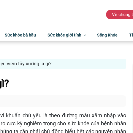
Về chúng t
Sức khỏe bà bầu
Sức khỏe giới tính
Sống Khỏe
Ti
iệu viêm tủy xương là gì?
ì?
 vi khuẩn chủ yếu là theo đường máu xâm nhập vào
̉i ro cực kỳ nghiêm trọng cho sức khỏe của bệnh nhân
chúng ta cần phải chủ động hiểu hết các nguyên nhân