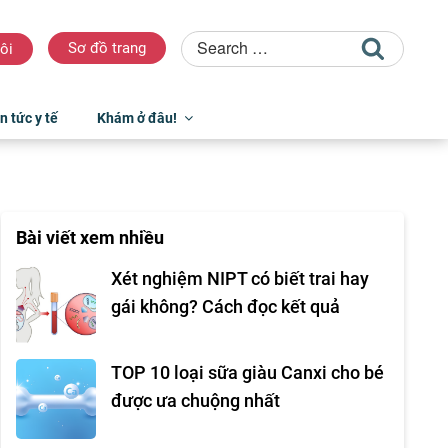
Sơ đồ trang
ôi
n tức y tế
Khám ở đâu!
Bài viết xem nhiều
Xét nghiệm NIPT có biết trai hay
gái không? Cách đọc kết quả
TOP 10 loại sữa giàu Canxi cho bé
được ưa chuộng nhất