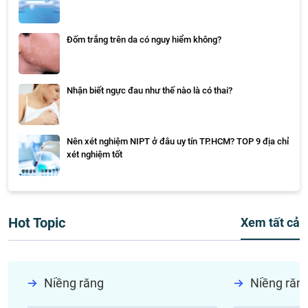
Đốm trắng trên da có nguy hiểm không?
Nhận biết ngực đau như thế nào là có thai?
Nên xét nghiệm NIPT ở đâu uy tín TP.HCM? TOP 9 địa chỉ
xét nghiệm tốt
Hot Topic
Xem tất cả
Niềng răng
Niềng răn