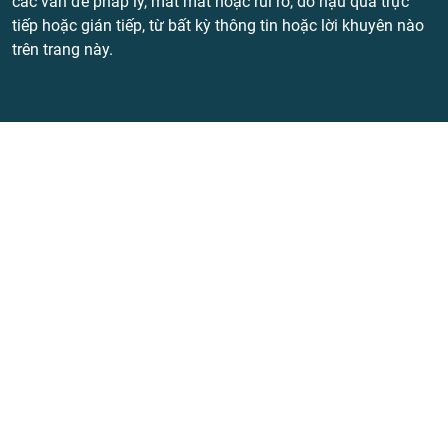
các vấn đề pháp lý, mất mát hoặc rủi ro, do hậu quả trực
tiếp hoặc gián tiếp, từ bất kỳ thông tin hoặc lời khuyên nào
trên trang này.