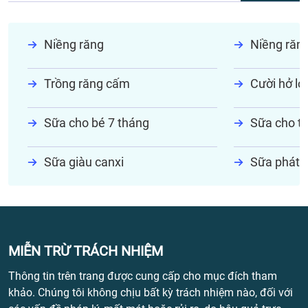
Niềng răng
Niềng răn
Trồng răng cấm
Cười hở lợi
Sữa cho bé 7 tháng
Sữa cho tr
Sữa giàu canxi
Sữa phát t
MIỄN TRỪ TRÁCH NHIỆM
Thông tin trên trang được cung cấp cho mục đích tham
khảo. Chúng tôi không chịu bất kỳ trách nhiệm nào, đối với