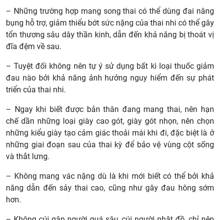
– Những trường hợp mang song thai có thể dùng đai nâng
bụng hỗ trợ, giảm thiểu bớt sức nặng của thai nhi có thể gây
tổn thương sâu dây thần kinh, dẫn đến khả năng bị thoát vị
đĩa đệm về sau.
– Tuyệt đối không nên tự ý sử dụng bất kì loại thuốc giảm
đau nào bởi khả năng ảnh hưởng nguy hiểm đến sự phát
triển của thai nhi.
– Ngay khi biết được bản thân đang mang thai, nên hạn
chế dần những loại giày cao gót, giày gót nhọn, nên chọn
những kiểu giày tạo cảm giác thoải mái khi đi, đặc biệt là ở
những giai đoạn sau của thai kỳ để bảo vệ vùng cột sống
và thắt lưng.
– Không mang vác nặng dù là khi mới biết có thể bởi khả
năng dẫn đến sảy thai cao, cũng như gây đau hông sớm
hơn.
– Không cúi gập người quá sâu, cúi người nhặt đồ, chỉ nên