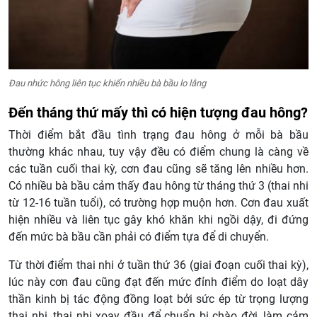
Đau nhức hông liên tục khiến nhiều bà bầu lo lắng
Đến tháng thứ mấy thì có hiện tượng đau hông?
Thời điểm bắt đầu tình trạng đau hông ở mỗi bà bầu
thường khác nhau, tuy vậy đều có điểm chung là càng về
các tuần cuối thai kỳ, cơn đau cũng sẽ tăng lên nhiều hơn.
Có nhiều bà bầu cảm thấy đau hông từ tháng thứ 3 (thai nhi
từ 12-16 tuần tuổi), có trường hợp muộn hơn. Cơn đau xuất
hiện nhiều và liên tục gây khó khăn khi ngồi dậy, đi đứng
đến mức bà bầu cần phải có điểm tựa để di chuyển.
Từ thời điểm thai nhi ở tuần thứ 36 (giai đoạn cuối thai kỳ),
lúc này cơn đau cũng đạt đến mức đỉnh điểm do loạt dây
thần kinh bị tác động đồng loạt bởi sức ép từ trọng lượng
thai nhi, thai nhi xoay đầu để chuẩn bị chào đời, làm cảm