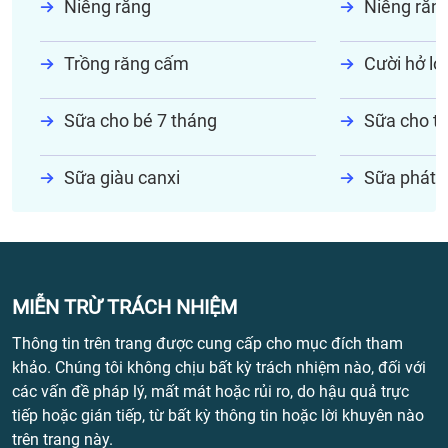
Niềng răng
Niềng răn
Trồng răng cấm
Cười hở lợi
Sữa cho bé 7 tháng
Sữa cho tr
Sữa giàu canxi
Sữa phát t
MIỄN TRỪ TRÁCH NHIỆM
Thông tin trên trang được cung cấp cho mục đích tham
khảo. Chúng tôi không chịu bất kỳ trách nhiệm nào, đối với
các vấn đề pháp lý, mất mát hoặc rủi ro, do hậu quả trực
tiếp hoặc gián tiếp, từ bất kỳ thông tin hoặc lời khuyên nào
trên trang này.