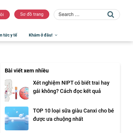
Sơ đồ trang
ôi
n tức y tế
Khám ở đâu!
Bài viết xem nhiều
Xét nghiệm NIPT có biết trai hay
gái không? Cách đọc kết quả
TOP 10 loại sữa giàu Canxi cho bé
được ưa chuộng nhất