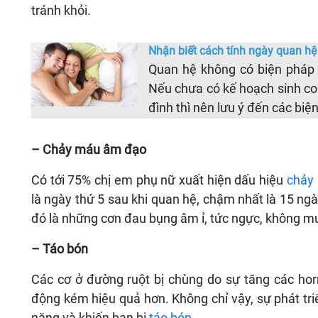
tránh khỏi.
Nhận biết cách tính ngày quan hệ
Quan hệ không có biện pháp 
Nếu chưa có kế hoạch sinh con
đình thì nên lưu ý đến các biệ
– Chảy máu âm đạo
Có tới 75% chị em phụ nữ xuất hiện dấu hiệu
chảy
là ngày thứ 5 sau khi quan hệ, chậm nhất là 15 ng
đó là những cơn đau bụng âm ỉ, tức ngực, không 
– Táo bón
Các cơ ở đường ruột bị chùng do sự tăng các hor
động kém hiệu quả hơn. Không chỉ vậy, sự phát triể
năng và khiến bạn bị
táo bón
.