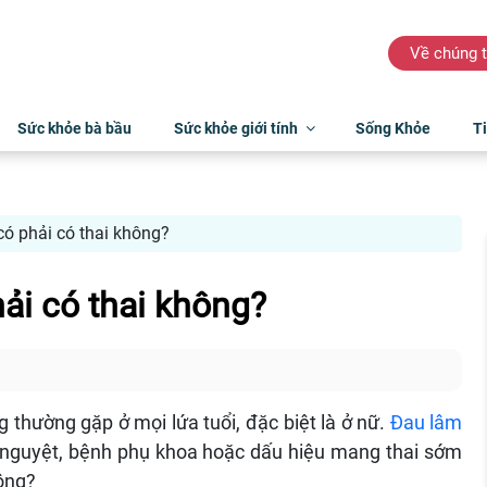
Về chúng t
Sức khỏe bà bầu
Sức khỏe giới tính
Sống Khỏe
Ti
có phải có thai không?
ải có thai không?
 thường gặp ở mọi lứa tuổi, đặc biệt là ở nữ.
Đau lâm
h nguyệt, bệnh phụ khoa hoặc dấu hiệu mang thai sớm
hông?