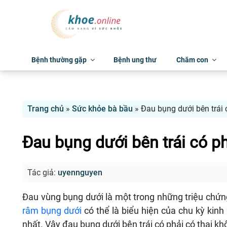
Bệnh thường gặp
Bệnh ung thư
Chăm con
Trang chủ
»
Sức khỏe bà bầu
»
Đau bụng dưới bên trái 
Đau bụng dưới bên trái có ph
Tác giả:
uyennguyen
Đau vùng bụng dưới là một trong những triệu chứng
râm bụng dưới
có thể là biểu hiện của chu kỳ kin
nhất. Vậy đau bụng dưới bên trái có phải có thai k