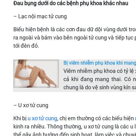
Đau bụng dưới do các bệnh phụ khoa khác nhau
– Lạc nội mạc tử cung
Biểu hiện bệnh là các cơn đau dữ dội vùng dưới tro
ra ngoài và bám vào bên ngoài tử cung và tiếp tục 
tới đèn đỏ.
Bị viêm nhiễm phụ khoa khi mang 
Viêm nhiễm phụ khoa có tỷ lệ x
cả khi đang mang thai. Có 
chung là do vệ sinh vùng kín s
– U xơ tử cung
Khi bị
u xơ tử cung
, chị em thường có các biểu hiện
kinh ra nhiều. Thông thường, u xơ tử cung là các u 
thể gây ảnh hưởng đến sinh hoạt, làm việc và chuyể