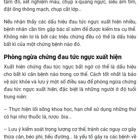
tâm đồ, xét nghiệm máu, chụp x-quang ngực, siêu âm tim,
đặt ống thông mạch, chụp cắt lớp…
Nếu nhận thấy các dấu hiệu đau tức ngực xuất hiện nhiều,
bệnh nhân cần tìm gặp bác sĩ sớm để được kiểm tra cụ thể.
Không nên lơ là bởi các triệu chứng đều có thể là dấu hiệu
bất kì của một chứng bệnh nào đó.
Phòng ngừa chứng đau tức ngực xuất hiện
Xuất hiện chứng đau tức ngực bất ngờ có thể là dấu hiệu
cho bất kì căn bệnh nào trong cơ thể. Cách tốt nhất là bảo
vệ sức khỏe và lưu ý một số điều sau để phòng ngừa chứng
đau tức ngực xuất hiện, đặc biệt là những người ở độ tuổi
trung niên:
– Thực hiện lối sống khoa học, hạn chế sử dụng những thứ
có hại như thuốc lá, rượu bia…
– Lưu ý kiểm soát trọng lượng cơ thể, tránh các nguy cơ gây
thừa cân, béo phì, tiểu đường… là yếu tố gây ra các bệnh về