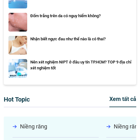
Đốm trắng trên da có nguy hiểm không?
Nhận biết ngực đau như thế nào là có thai?
Nên xét nghiệm NIPT ở đâu uy tín TP.HCM? TOP 9 địa chỉ
xét nghiệm tốt
Hot Topic
Xem tất cả
Niềng răng
Niềng răn