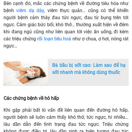
Bên cạnh đó, mắc các chứng bệnh về đường tiêu hóa như
bệnh
viêm dạ dày
, viêm thực quản… cũng có thể khiến
người bệnh cảm thây đau tức ngực, đau từ bụng trên tới
ngực. Cảm giác bức bối, khó thở… thường xuất hiện về đêm
khi đang ngủ cũng như liên quan tới việc ăn uống, đi kèm
các triệu chứng
rối loạn tiêu hoá
như ợ chua, ợ hơi, nóng rát
ngực…
Bà bầu bị sốt cao: Làm sao để hạ
sốt nhanh mà không dùng thuốc
Các chứng bệnh về hô hấp
Khi gặp phải bất kì vấn đề liên quan đến đường hô hấp,
người bệnh sẽ luôn cảm thấy khó thở, tức ngực, hi nhiều…
lâu dần dẫn đến tình trạng đau tức ngực. Triệu chứng
không được điều trị, lâu dần sinh ra hiện tượng đau tức