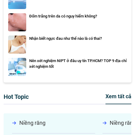
Đốm trắng trên da có nguy hiểm không?
Nhận biết ngực đau như thế nào là có thai?
Nên xét nghiệm NIPT ở đâu uy tín TP.HCM? TOP 9 địa chỉ
xét nghiệm tốt
Hot Topic
Xem tất cả
Niềng răng
Niềng răn