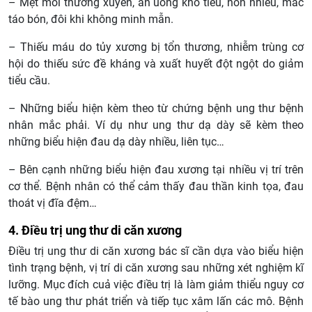
– Mệt mỏi thường xuyên, ăn uống khó tiêu, nôn nhiều, mắc
táo bón, đôi khi không minh mẫn.
– Thiếu máu do tủy xương bị tổn thương, nhiễm trùng cơ
hội do thiếu sức đề kháng và xuất huyết đột ngột do giảm
tiểu cầu.
– Những biểu hiện kèm theo từ chứng bệnh ung thư bệnh
nhân mắc phải. Ví dụ như ung thư dạ dày sẽ kèm theo
những biểu hiện đau dạ dày nhiều, liên tục…
– Bên cạnh những biểu hiện đau xương tại nhiều vị trí trên
cơ thể. Bệnh nhân có thể cảm thấy đau thần kinh tọa, đau
thoát vị đĩa đệm…
4. Điều trị ung thư di căn xương
Điều trị ung thư di căn xương bác sĩ cần dựa vào biểu hiện
tình trạng bệnh, vị trí di căn xương sau những xét nghiệm kĩ
lưỡng. Mục đích cuả việc điều trị là làm giảm thiểu nguy cơ
tế bào ung thư phát triển và tiếp tục xâm lấn các mô. Bệnh