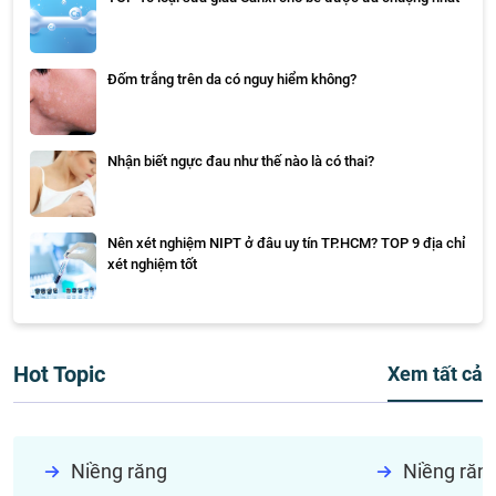
Đốm trắng trên da có nguy hiểm không?
Nhận biết ngực đau như thế nào là có thai?
Nên xét nghiệm NIPT ở đâu uy tín TP.HCM? TOP 9 địa chỉ
xét nghiệm tốt
Hot Topic
Xem tất cả
Niềng răng
Niềng răn