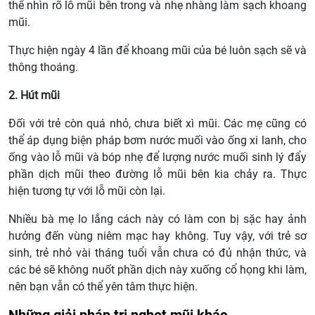
thể nhìn rõ lỗ mũi bên trong và nhẹ nhàng làm sạch khoang
mũi.
Thực hiện ngày 4 lần để khoang mũi của bé luôn sạch sẽ và
thông thoáng.
2. Hút mũi
Đối với trẻ còn quá nhỏ, chưa biết xì mũi. Các mẹ cũng có
thể áp dụng biện pháp bơm nước muối vào ống xi lanh, cho
ống vào lỗ mũi và bóp nhẹ để lượng nước muối sinh lý đẩy
phần dịch mũi theo đường lỗ mũi bên kia chảy ra. Thực
hiện tương tự với lỗ mũi còn lại.
Nhiều bà mẹ lo lắng cách này có làm con bị sặc hay ảnh
hưởng đến vùng niêm mạc hay không. Tuy vậy, với trẻ sơ
sinh, trẻ nhỏ vài tháng tuổi vẫn chưa có đủ nhận thức, và
các bé sẽ không nuốt phần dịch này xuống cổ họng khi làm,
nên bạn vẫn có thể yên tâm thực hiện.
Những giải pháp trị nghẹt mũi khác