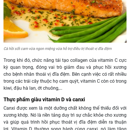
Cá hồi sốt cam vừa ngon miệng vừa hỗ trợ điều trị thoát vị đĩa đệm
Trong khi đó, chức năng tái tạo collagen của vitamin C cực
kỳ quan trọng, đóng vai trò giảm đau và phục hồi xương
cho bệnh nhân thoái vị đĩa đệm. Bên cạnh việc có rất nhiều
trong các trái cây thuộc họ cam quýt, vitamin C còn có trong
kiwi, đậu hà lan, ớt chuông,…
Thực phẩm giàu vitamin D và canxi
Canxi được xem là một dưỡng chất không thể thiếu đối với
xương khớp. Nó là nền tảng duy trì sự chắc khỏe cho xương
và giúp quá trình hồi phục thoát vị đĩa đệm diễn ra thuận
lợi. Vitamin D thường song hành cùng canxi, nó làm tăng