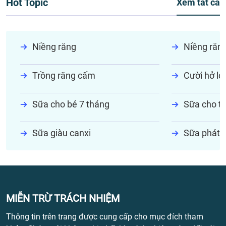
Hot Topic
Xem tất cả
Niềng răng
Niềng răn
Trồng răng cấm
Cười hở lợi
Sữa cho bé 7 tháng
Sữa cho tr
Sữa giàu canxi
Sữa phát t
MIỄN TRỪ TRÁCH NHIỆM
Thông tin trên trang được cung cấp cho mục đích tham