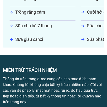
Trồng răng cấm
Cười hở lợi
Sữa cho bé 7 tháng
Sữa cho tr
Sữa giàu canxi
Sữa phát t
MIỄN TRỪ TRÁCH NHIỆM
Thông tin trên trang được cung cấp cho mục đích tham
khảo. Chúng tôi không chịu bất kỳ trách nhiệm nào, đối với
các vấn đề pháp lý, mất mát hoặc rủi ro, do hậu quả trực
tiếp hoặc gián tiếp, từ bất kỳ thông tin hoặc lời khuyên nào
trên trang này.