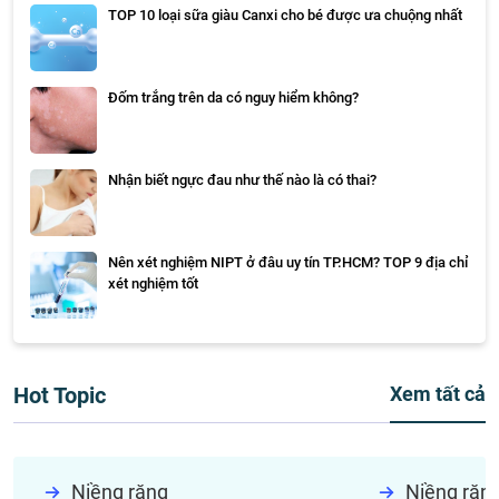
TOP 10 loại sữa giàu Canxi cho bé được ưa chuộng nhất
Đốm trắng trên da có nguy hiểm không?
Nhận biết ngực đau như thế nào là có thai?
Nên xét nghiệm NIPT ở đâu uy tín TP.HCM? TOP 9 địa chỉ
xét nghiệm tốt
Hot Topic
Xem tất cả
Niềng răng
Niềng răn