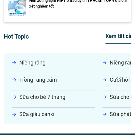
Nên xét nghiệm NIPT ở đâu uy tín TP.HCM? TOP 9 địa chỉ
xét nghiệm tốt
Hot Topic
Xem tất cả
Niềng răng
Niềng răn
Trồng răng cấm
Cười hở lợi
Sữa cho bé 7 tháng
Sữa cho tr
Sữa giàu canxi
Sữa phát t