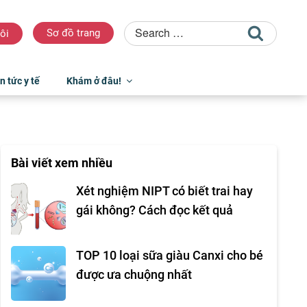
Sơ đồ trang
ôi
n tức y tế
Khám ở đâu!
Bài viết xem nhiều
Xét nghiệm NIPT có biết trai hay
gái không? Cách đọc kết quả
TOP 10 loại sữa giàu Canxi cho bé
được ưa chuộng nhất