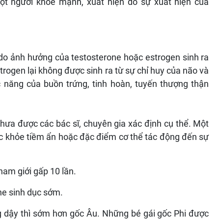
một người khỏe mạnh, xuất hiện do sự xuất hiện của
 do ảnh hưởng của testosterone hoặc estrogen sinh ra
trogen lại không được sinh ra từ sự chỉ huy của não và
 năng của buồn trứng, tinh hoàn, tuyến thượng thận
ưa được các bác sĩ, chuyên gia xác định cụ thể. Một
ức khỏe tiềm ẩn hoặc đặc điểm cơ thể tác động đến sự
nam giới gấp 10 lần.
ne sinh dục sớm.
g dậy thì sớm hơn gốc Âu. Những bé gái gốc Phi được