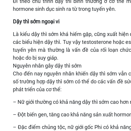
Đi theo chu trình dậy thì bình thường ở cơ thể 
hormone sinh dục sinh ra từ trong tuyến yên.
Dậy thì sớm ngoại vi
Là kiểu dậy thì sớm khá hiếm gặp, cũng xuất hiện
các biểu hiện dậy thì. Tuy vậy testosterone hoặc es
tuyến yên mà thường là vấn đề của rối loạn chức
hoặc do bị suy giáp.
Nguyên nhân gây dậy thì sớm
Cho đến nay nguyên nhân khiến dậy thì sớm vẫn ch
số trường hợp dậy thì sớm có thể do các vấn đề s
phát triển của cơ thể:
– Nữ giới thường có khả năng dậy thì sớm cao hơn 
– Đột biến gen, tăng cao khả năng sản xuất hormo
– Đặc điểm chủng tộc, nữ giới gốc Phi có khả năn