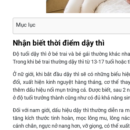
Mục lục
Nhận biết thời điểm dậy thì
Độ tuổi dậy thì ở bé trai và bé gái thường khác nhau
Trong khi bé trai thường dậy thì từ 13-17 tuổi hoặc
Ở nữ giới, khi bắt đầu dậy thì sẽ có những biểu h
đổi, xuất hiện kinh nguyệt hàng tháng, cơ thể tha
thêm dấu hiệu nổi mụn trứng cá. Được biết, sau 2 n
ở độ tuổi trưởng thành cũng như có đủ khả năng si
Đối với nam giới, dấu hiệu dậy thì thường diễn ra m
tăng kích thước tinh hoàn, mọc lông mu, lông nách
cánh chân, ngực nở nang hơn, vỡ giọng, có thể xuất