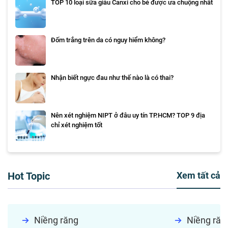
TOP 10 loại sữa giàu Canxi cho bé được ưa chuộng nhất
Đốm trắng trên da có nguy hiểm không?
Nhận biết ngực đau như thế nào là có thai?
Nên xét nghiệm NIPT ở đâu uy tín TP.HCM? TOP 9 địa
chỉ xét nghiệm tốt
Hot Topic
Xem tất cả
Niềng răng
Niềng răn