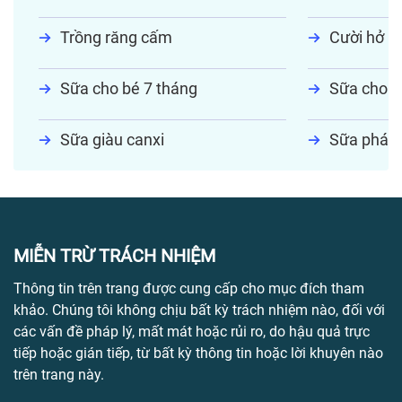
Trồng răng cấm
Cười hở lợ
Sữa cho bé 7 tháng
Sữa cho tr
Sữa giàu canxi
Sữa phát t
MIỄN TRỪ TRÁCH NHIỆM
Thông tin trên trang được cung cấp cho mục đích tham
khảo. Chúng tôi không chịu bất kỳ trách nhiệm nào, đối với
các vấn đề pháp lý, mất mát hoặc rủi ro, do hậu quả trực
tiếp hoặc gián tiếp, từ bất kỳ thông tin hoặc lời khuyên nào
trên trang này.