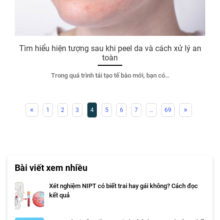
Tìm hiểu hiện tượng sau khi peel da và cách xử lý an
toàn
Trong quá trình tái tạo tế bào mới, bạn có…
«
»
1
2
3
4
5
6
7
…
69
Bài viết xem nhiều
Xét nghiệm NIPT có biết trai hay gái không? Cách đọc
kết quả