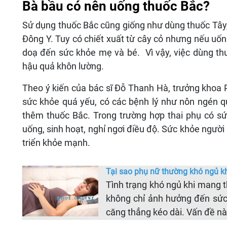
Bà bầu có nên uống thuốc Bắc?
Sử dụng thuốc Bắc cũng giống như dùng thuốc Tây, 
Đông Y. Tuy có chiết xuất từ cây cỏ nhưng nếu uố
doạ đến sức khỏe mẹ và bé. Vì vậy, việc dùng th
hậu quả khôn lường.
Theo ý kiến của bác sĩ Đỗ Thanh Hà, trưởng khoa P
sức khỏe quá yếu, có các bệnh lý như nôn ngén quá
thêm thuốc Bắc. Trong trường hợp thai phụ có sứ
uống, sinh hoạt, nghỉ ngơi điều độ. Sức khỏe người 
triển khỏe mạnh.
Tại sao phụ nữ thường khó ngủ k
Tình trạng khó ngủ khi mang t
không chỉ ảnh hưởng đến sức
căng thẳng kéo dài. Vấn đề n