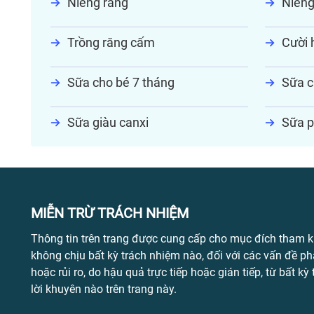
Niềng răng
Niềng
Trồng răng cấm
Cười h
Sữa cho bé 7 tháng
Sữa c
Sữa giàu canxi
Sữa p
MIỄN TRỪ TRÁCH NHIỆM
Thông tin trên trang được cung cấp cho mục đích tham k
không chịu bất kỳ trách nhiệm nào, đối với các vấn đề ph
hoặc rủi ro, do hậu quả trực tiếp hoặc gián tiếp, từ bất kỳ
lời khuyên nào trên trang này.