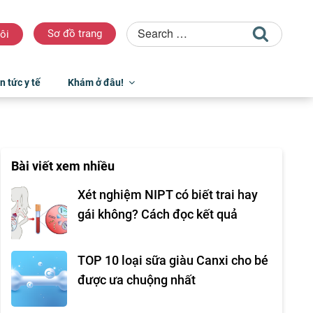
Sơ đồ trang
ôi
n tức y tế
Khám ở đâu!
Bài viết xem nhiều
Xét nghiệm NIPT có biết trai hay
gái không? Cách đọc kết quả
TOP 10 loại sữa giàu Canxi cho bé
được ưa chuộng nhất