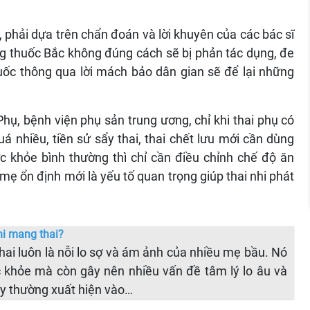
phải dựa trên chẩn đoán và lời khuyên của các bác sĩ
ng thuốc Bắc không đúng cách sẽ bị phản tác dụng, đe
uốc thông qua lời mách bảo dân gian sẽ để lại những
hụ, bệnh viện phụ sản trung ương, chỉ khi thai phụ có
 nhiều, tiền sử sẩy thai, thai chết lưu mới cần dùng
c khỏe bình thường thì chỉ cần điều chỉnh chế độ ăn
mẹ ổn định mới là yếu tố quan trọng giúp thai nhi phát
hi mang thai?
hai luôn là nỗi lo sợ và ám ảnh của nhiều mẹ bầu. Nó
 khỏe mà còn gây nên nhiều vấn đề tâm lý lo âu và
ày thường xuất hiện vào…