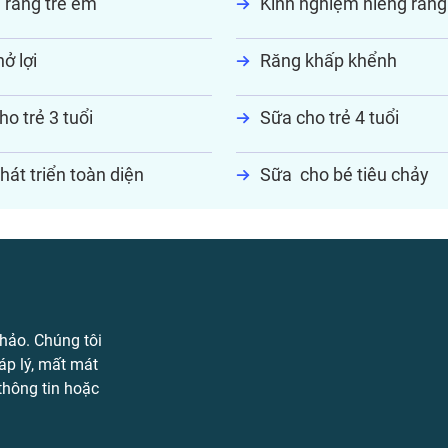
 răng trẻ em
Kinh nghiệm niềng răng
ở lợi
Răng khấp khểnh
ho trẻ 3 tuổi
Sữa cho trẻ 4 tuổi
hát triển toàn diện
Sữa cho bé tiêu chảy
hảo. Chúng tôi
áp lý, mất mát
 thông tin hoặc