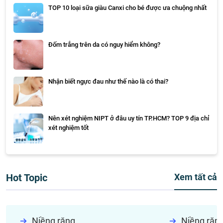
TOP 10 loại sữa giàu Canxi cho bé được ưa chuộng nhất
Đốm trắng trên da có nguy hiểm không?
Nhận biết ngực đau như thế nào là có thai?
Nên xét nghiệm NIPT ở đâu uy tín TP.HCM? TOP 9 địa chỉ
xét nghiệm tốt
Hot Topic
Xem tất cả
Niềng răng
Niềng răn