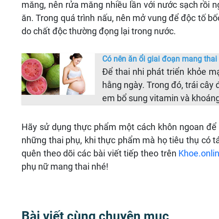
măng, nên rửa măng nhiều lần với nước sạch rồi n
ăn. Trong quá trình nấu, nên mở vung để độc tố bố
do chất độc thường đọng lại trong nước.
Có nên ăn ổi giai đoạn mang thai
Để thai nhi phát triển khỏe 
hằng ngày. Trong đó, trái cây 
em bổ sung vitamin và khoáng 
Hãy sử dụng thực phẩm một cách khôn ngoan để tối
những thai phụ, khi thực phẩm mà họ tiêu thụ có tá
quên theo dõi các bài viết tiếp theo trên
Khoe.onli
phụ nữ mang thai nhé!
Bài viết cùng chuyên mục