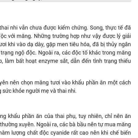
 thai nhi vẫn chưa được kiểm chứng. Song, thực tế đã
độc với măng. Những trường hợp như vậy được lý giải
ơi khi vào dạ dày, gặp men tiêu hóa, đã bị thủy ngân
 trạng ngộ độc. Ngoài ra, các độc tố khác trong măng
p, làm bất hoạt enzyme sắt, dẫn đến tình trạng thiếu
uyên nên chọn măng tươi vào khẩu phần ăn một cách
 sức khỏe người mẹ và thai nhi.
ng khẩu phần ăn của thai phụ, tuy nhiên, chỉ nên ăn
 thường xuyên. Ngoài ra, các bà bầu nên tự mua măng
hàm lượng chất độc cyanide rất cao nên khi chế biến