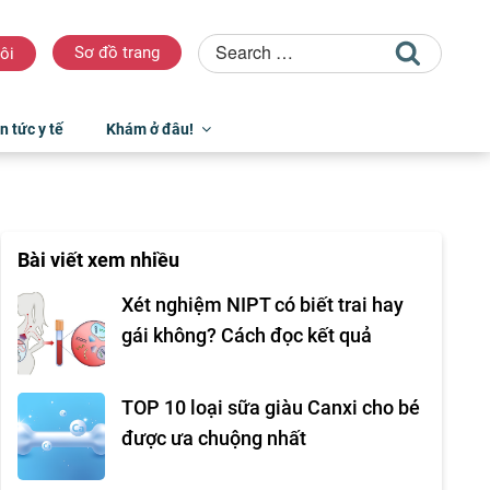
Sơ đồ trang
ôi
n tức y tế
Khám ở đâu!
Bài viết xem nhiều
Xét nghiệm NIPT có biết trai hay
gái không? Cách đọc kết quả
TOP 10 loại sữa giàu Canxi cho bé
được ưa chuộng nhất