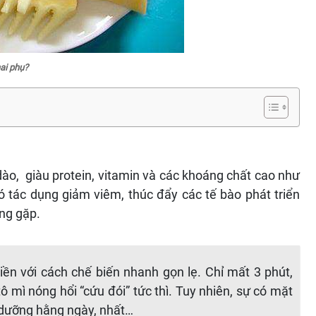
ai phụ?
ào, giàu protein, vitamin và các khoáng chất cao như
ó tác dụng giảm viêm, thúc đẩy các tế bào phát triển
ng gặp.
iền với cách chế biến nhanh gọn lẹ. Chỉ mất 3 phút,
ô mì nóng hổi “cứu đói” tức thì. Tuy nhiên, sự có mặt
 dưỡng hằng ngày, nhất…