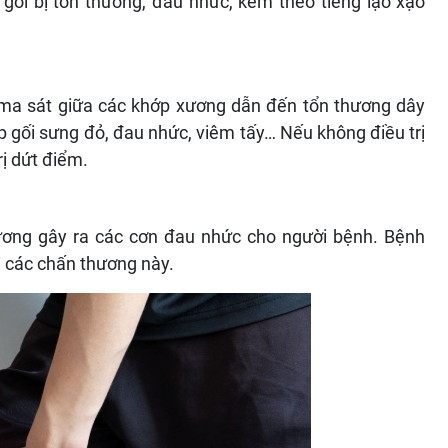
gối bị tổn thương, đau nhức, kèm theo tiếng lạo xạo
 ma sát giữa các khớp xương dẫn đến tổn thương dây
p gối sưng đỏ, đau nhức, viêm tấy… Nếu không điều trị
rị dứt điểm.
hương gây ra các cơn đau nhức cho người bệnh. Bệnh
i các chấn thương này.