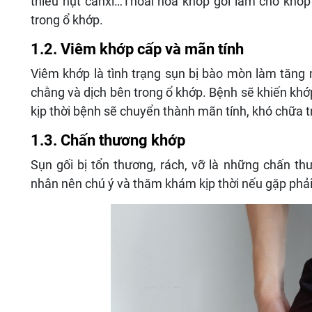
thiếu hụt canxi…Thoái hóa khớp gối làm cho khớp 
trong ổ khớp.
1.2. Viêm khớp cấp và mãn tính
Viêm khớp là tình trạng sụn bị bào mòn làm tăng
chằng và dịch bên trong ổ khớp. Bệnh sẽ khiến khớ
kịp thời bệnh sẽ chuyển thành mãn tính, khó chữa t
1.3. Chấn thương khớp
Sụn gối bị tổn thương, rách, vỡ là những chấn t
nhân nên chú ý và thăm khám kịp thời nếu gặp phả