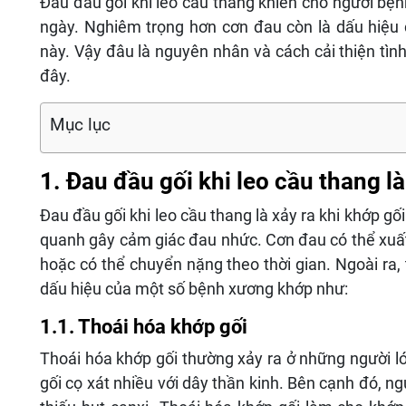
Đau đầu gối khi leo cầu thang khiến cho người bệ
ngày. Nghiêm trọng hơn cơn đau còn là dấu hiệu
này. Vậy đâu là nguyên nhân và cách cải thiện tình
đây.
Mục lục
1. Đau đầu gối khi leo cầu thang l
Đau đầu gối khi leo cầu thang là xảy ra khi khớp g
quanh gây cảm giác đau nhức. Cơn đau có thể xuất 
hoặc có thể chuyển nặng theo thời gian. Ngoài ra, 
dấu hiệu của một số bệnh xương khớp như:
1.1. Thoái hóa khớp gối
Thoái hóa khớp gối thường xảy ra ở những người lớn
gối cọ xát nhiều với dây thần kinh. Bên cạnh đó, 