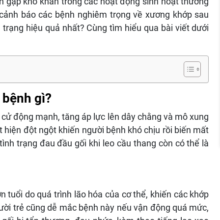
nh gặp khó khăn trong các hoạt động sinh hoạt thường
 cảnh báo các bệnh nghiêm trọng về xương khớp sau
 trạng hiệu quả nhất? Cùng tìm hiểu qua bài viết dưới
à bệnh gì?
ối cử động mạnh, tăng áp lực lên dây chằng và mô xung
hiện đột ngột khiến người bệnh khó chịu rồi biến mất
tình trạng đau đầu gối khi leo cầu thang còn có thể là
 tuổi do quá trình lão hóa của cơ thể, khiến các khớp
người trẻ cũng dễ mắc bệnh này nếu vận động quá mức,