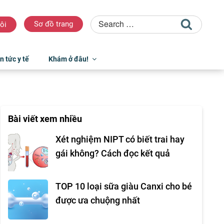
Sơ đồ trang
ôi
n tức y tế
Khám ở đâu!
Bài viết xem nhiều
Xét nghiệm NIPT có biết trai hay
gái không? Cách đọc kết quả
TOP 10 loại sữa giàu Canxi cho bé
được ưa chuộng nhất