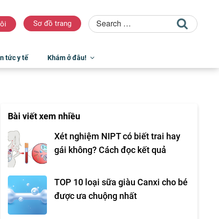
Sơ đồ trang
ôi
n tức y tế
Khám ở đâu!
Bài viết xem nhiều
Xét nghiệm NIPT có biết trai hay
gái không? Cách đọc kết quả
TOP 10 loại sữa giàu Canxi cho bé
được ưa chuộng nhất