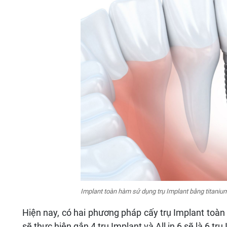
Implant toàn hàm sử dụng trụ Implant bằng titaniu
Hiện nay, có hai phương pháp cấy trụ Implant toàn h
sẽ thực hiện gắn 4 trụ Implant và All in 6 sẽ là 6 trụ