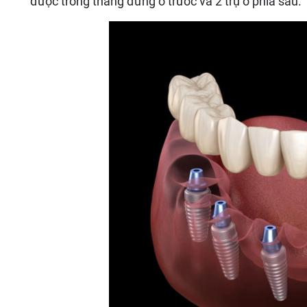
được trồng thẳng đứng ở trước và 2 trụ ở phía sau.