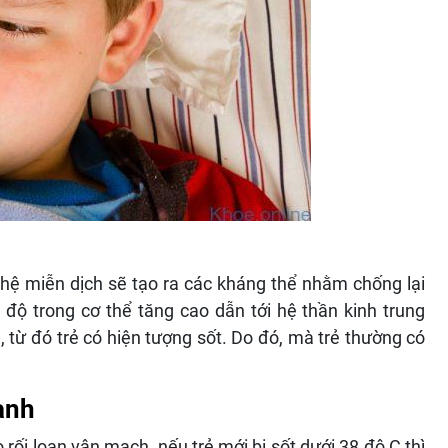
 hệ miễn dịch sẽ tạo ra các kháng thể nhằm chống lại
 độ trong cơ thể tăng cao dẫn tới hệ thần kinh trung
, từ đó trẻ có hiện tượng sốt. Do đó, mà trẻ thường có
ạnh
o rối loạn vận mạch, nếu trẻ mới bị sốt dưới 38 độ C thì