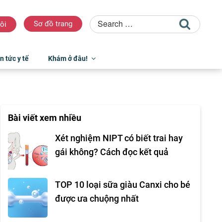
Sơ đồ trang
ôi
n tức y tế
Khám ở đâu!
Bài viết xem nhiều
Xét nghiệm NIPT có biết trai hay
gái không? Cách đọc kết quả
TOP 10 loại sữa giàu Canxi cho bé
được ưa chuộng nhất