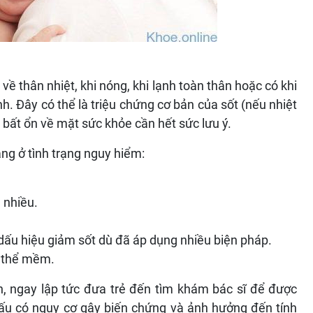
về thân nhiệt, khi nóng, khi lạnh toàn thân hoặc có khi
h. Đây có thể là triệu chứng cơ bản của sốt (nếu nhiệt
u bất ổn về mặt sức khỏe cần hết sức lưu ý.
ang ở tình trạng nguy hiểm:
m nhiều.
dấu hiệu giảm sốt dù đã áp dụng nhiều biện pháp.
ơ thể mềm.
n, ngay lập tức đưa trẻ đến tìm khám bác sĩ để được
n xấu có nguy cơ gây biến chứng và ảnh hưởng đến tính