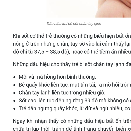
Dấu hiệu khi bé sốt chân tay lạnh
Khi sốt cơ thể trẻ thường có những biểu hiện bất ổn 
nóng ở trên nhưng chân, tay sờ vào lại cảm thấy lạn
độ chỉ từ 37,5 – 38,5 độ), hoặc có thể tiềm ẩn nhiề
Những dấu hiệu cho thấy trẻ bị sốt chân tay lạnh đ
Môi và má hồng hơn bình thường.
Bé quấy khóc liên tục, mặt tím tái, ra mồ hôi trộ
Chân tay lạnh liên tục trong nhiều giờ.
Sốt cao liên tục đến ngưỡng 39 độ mà không có 
Trẻ dần ngưng quấy khóc, lừ đừ và ngủ nhiều, c
Ngay khi nhận thấy có những dấu hiệu bất ổn trê
chữa trị kịp thời, tránh để tình trạng chuyển biế