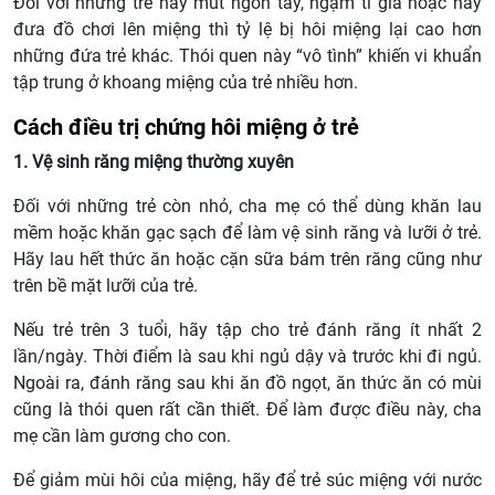
Đối với những trẻ hay mút ngón tay, ngậm ti giả hoặc hay
đưa đồ chơi lên miệng thì tỷ lệ bị hôi miệng lại cao hơn
những đứa trẻ khác. Thói quen này “vô tình” khiến vi khuẩn
tập trung ở khoang miệng của trẻ nhiều hơn.
Cách điều trị chứng hôi miệng ở trẻ
1. Vệ sinh răng miệng thường xuyên
Đối với những trẻ còn nhỏ, cha mẹ có thể dùng khăn lau
mềm hoặc khăn gạc sạch để làm vệ sinh răng và lưỡi ở trẻ.
Hãy lau hết thức ăn hoặc cặn sữa bám trên răng cũng như
trên bề mặt lưỡi của trẻ.
Nếu trẻ trên 3 tuổi, hãy tập cho trẻ đánh răng ít nhất 2
lần/ngày. Thời điểm là sau khi ngủ dậy và trước khi đi ngủ.
Ngoài ra, đánh răng sau khi ăn đồ ngọt, ăn thức ăn có mùi
cũng là thói quen rất cần thiết. Để làm được điều này, cha
mẹ cần làm gương cho con.
Để giảm mùi hôi của miệng, hãy để trẻ súc miệng với nước