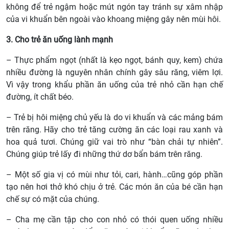
không để trẻ ngậm hoặc mút ngón tay tránh sự xâm nhập
của vi khuẩn bên ngoài vào khoang miệng gây nên mùi hôi.
3. Cho trẻ ăn uống lành mạnh
– Thực phẩm ngọt (nhất là kẹo ngọt, bánh quy, kem) chứa
nhiều đường là nguyên nhân chính gây sâu răng, viêm lợi.
Vì vậy trong khẩu phần ăn uống của trẻ nhỏ cần hạn chế
đường, ít chất béo.
– Trẻ bị hôi miệng chủ yếu là do vi khuẩn và các mảng bám
trên răng. Hãy cho trẻ tăng cường ăn các loại rau xanh và
hoa quả tươi. Chúng giữ vai trò như “bàn chải tự nhiên”.
Chúng giúp trẻ lấy đi những thứ dơ bẩn bám trên răng.
– Một số gia vị có mùi như tỏi, cari, hành…cũng góp phần
tạo nên hơi thở khó chịu ở trẻ. Các món ăn của bé cần hạn
chế sự có mặt của chúng.
– Cha mẹ cần tập cho con nhỏ có thói quen uống nhiều