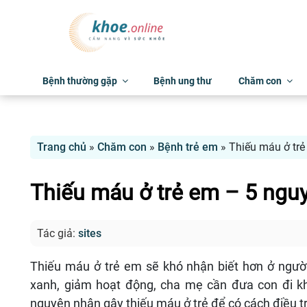
Bệnh thường gặp
Bệnh ung thư
Chăm con
Trang chủ
»
Chăm con
»
Bệnh trẻ em
»
Thiếu máu ở trẻ
Thiếu máu ở trẻ em – 5 ngu
Tác giả:
sites
Thiếu máu ở trẻ em sẽ khó nhận biết hơn ở người 
xanh, giảm hoạt động, cha mẹ cần đưa con đi kh
nguyên nhân gây thiếu máu ở trẻ để có cách điều trị