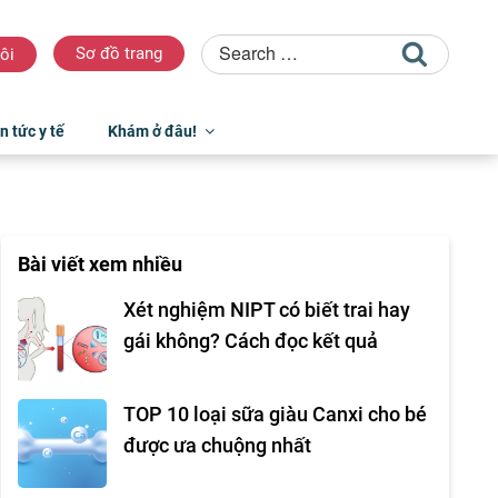
Sơ đồ trang
ôi
n tức y tế
Khám ở đâu!
Bài viết xem nhiều
Xét nghiệm NIPT có biết trai hay
gái không? Cách đọc kết quả
TOP 10 loại sữa giàu Canxi cho bé
được ưa chuộng nhất