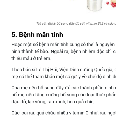
Trẻ cần được bổ sung đầy đủ sắt, vitamin B12 và các d
5. Bệnh mãn tính
Hoặc một số bệnh mãn tính cũng có thể là nguyên
hình thành tế bào. Ngoài ra, bệnh nhiễm độc chì c
thiếu máu ở trẻ em.
Theo bác sĩ Lê Thị Hải, Viện Dinh dưỡng Quốc gia, 
mẹ có thể tham khảo một số gợi ý về chế độ dinh d
Cha mẹ nên bổ sung đầy đủ các thành phần dinh 
bố mẹ nên tăng cường bổ sung các loại thực phẩm g
đậu đỗ, lạc vừng, rau xanh, hoa quả chín,…
Các loại rau quả chứa nhiều vitamin C như: rau ngó