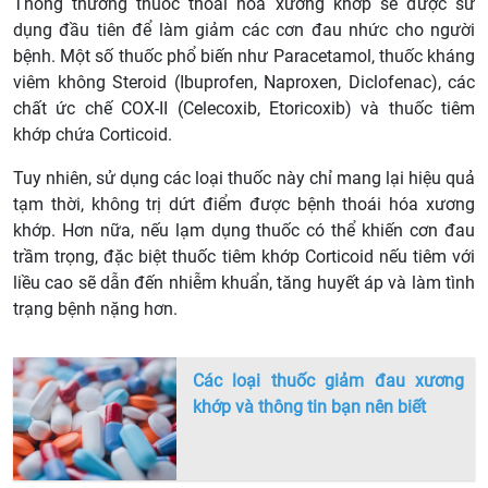
Thông thường thuốc thoái hóa xương khớp sẽ được sử
dụng đầu tiên để làm giảm các cơn đau nhức cho người
bệnh. Một số thuốc phổ biến như Paracetamol, thuốc kháng
viêm không Steroid (Ibuprofen, Naproxen, Diclofenac), các
chất ức chế COX-II (Celecoxib, Etoricoxib) và thuốc tiêm
khớp chứa Corticoid.
Tuy nhiên, sử dụng các loại thuốc này chỉ mang lại hiệu quả
tạm thời, không trị dứt điểm được bệnh thoái hóa xương
khớp. Hơn nữa, nếu lạm dụng thuốc có thể khiến cơn đau
trầm trọng, đặc biệt thuốc tiêm khớp Corticoid nếu tiêm với
liều cao sẽ dẫn đến nhiễm khuẩn, tăng huyết áp và làm tình
trạng bệnh nặng hơn.
Các loại thuốc giảm đau xương
khớp và thông tin bạn nên biết