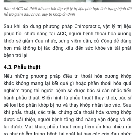
Bác sĩ ACC sẽ thiết kế các bài tập vật lý trị liệu phù hợp tình trạng bệnh để
hỗ trợ giảm đau nhức, duy trì khớp ổn định
Sau khi áp dụng phương pháp Chiropractic, vật lý trị liệu
phục hồi chức năng tại ACC, người bệnh thoái hóa xương
khớp sẽ giảm đau nhức, sưng viêm dần, cử động dễ dàng
hơn mà không bị tác động xấu đến sức khỏe và tái phát
bệnh trở lại.
4.3. Phẫu thuật
Nếu những phương pháp điều trị thoái hóa xương khớp
khác không mang lại kết quả gì hoặc phần thoái hóa quá
nghiêm trọng thì người bệnh sẽ được bác sĩ cân nhắc tiến
hành phẫu thuật. Điển hình là phẫu thuật thay khớp, bác sĩ
sẽ loại bỏ phần khớp bị hư và thay khớp nhân tạo vào. Sau
khi phẫu thuật, các triệu chứng của thoái hóa xương khớp
được cải thiện, người bệnh tăng khả năng vận động và đi
lại được. Mặt khác, phẫu thuật cũng tiềm ẩn khá nhiều rủi
ro như nhiễm trùng, bệnh tái phát lại hay các cơn đau nhức