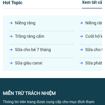
Hot Topic
Xem tất cả
Niềng răng
Niềng răn
Trồng răng cấm
Cười hở lợi
Sữa cho bé 7 tháng
Sữa cho tr
Sữa giàu canxi
Sữa phát t
MIỄN TRỪ TRÁCH NHIỆM
Thông tin trên trang được cung cấp cho mục đích tham