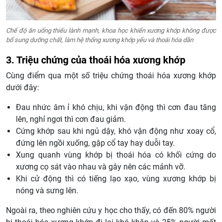
Chế độ ăn uống thiếu lành mạnh, khoa học khiến xương khớp không được
bổ sung dưỡng chất, làm hệ thống xương khớp yếu và thoái hóa dần
3. Triệu chứng của thoái hóa xương khớp
Cùng điểm qua một số triệu chứng thoái hóa xương khớp
dưới đây:
Đau nhức âm ỉ khó chịu, khi vận động thì cơn đau tăng
lên, nghỉ ngơi thì cơn đau giảm.
Cứng khớp sau khi ngủ dậy, khó vận động như xoay cổ,
đứng lên ngồi xuống, gập cổ tay hay duỗi tay.
Xung quanh vùng khớp bị thoái hóa có khối cứng do
xương cọ sát vào nhau và gây nên các mảnh vỡ.
Khi cử động thì có tiếng lạo xạo, vùng xương khớp bị
nóng và sưng lên.
Ngoài ra, theo nghiên cứu y học cho thấy, có đến 80% người