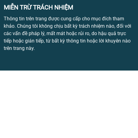
MIỄN TRỪ TRÁCH NHIỆM
Thông tin trên trang được cung cấp cho mục đích tham
khảo. Chúng tôi không chịu bất kỳ trách nhiệm nào, đối với
các vấn đề pháp lý, mất mát hoặc rủi ro, do hậu quả trực
tiếp hoặc gián tiếp, từ bất kỳ thông tin hoặc lời khuyên nào
trên trang này.