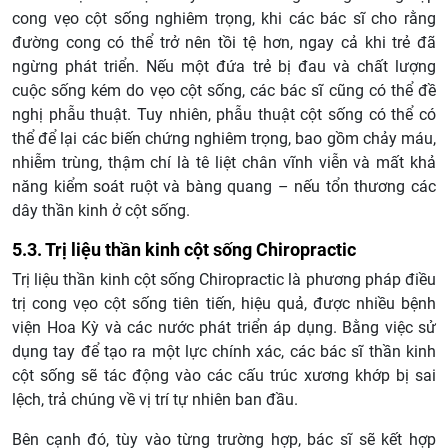
cong vẹo cột sống nghiêm trọng, khi các bác sĩ cho rằng
đường cong có thể trở nên tồi tệ hơn, ngay cả khi trẻ đã
ngừng phát triển. Nếu một đứa trẻ bị đau và chất lượng
cuộc sống kém do vẹo cột sống, các bác sĩ cũng có thể đề
nghị phẫu thuật. Tuy nhiên, phẫu thuật cột sống có thể có
thể để lại các biến chứng nghiêm trọng, bao gồm chảy máu,
nhiễm trùng, thậm chí là tê liệt chân vĩnh viễn và mất khả
năng kiểm soát ruột và bàng quang – nếu tổn thương các
dây thần kinh ở cột sống.
5.3. Trị liệu thần kinh cột sống Chiropractic
Trị liệu thần kinh cột sống Chiropractic là phương pháp điều
trị cong vẹo cột sống tiên tiến, hiệu quả, được nhiều bệnh
viện Hoa Kỳ và các nước phát triển áp dụng. Bằng việc sử
dụng tay để tạo ra một lực chính xác, các bác sĩ thần kinh
cột sống sẽ tác động vào các cấu trúc xương khớp bị sai
lệch, trả chúng về vị trí tự nhiên ban đầu.
Bên cạnh đó, tùy vào từng trường hợp, bác sĩ sẽ kết hợp