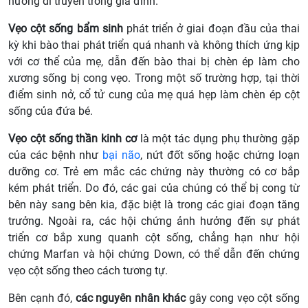
hướng di truyền trong gia đình.
Vẹo cột sống bẩm sinh
phát triển ở giai đoạn đầu của thai
kỳ khi bào thai phát triển quá nhanh và không thích ứng kịp
với cơ thể của mẹ, dẫn đến bào thai bị chèn ép làm cho
xương sống bị cong vẹo. Trong một số trường hợp, tại thời
điểm sinh nở, cổ tử cung của mẹ quá hẹp làm chèn ép cột
sống của đứa bé.
Vẹo cột sống thần kinh cơ
là một tác dụng phụ thường gặp
của các bệnh như
bại não
, nứt đốt sống hoặc chứng loạn
dưỡng cơ. Trẻ em mắc các chứng này thường có cơ bắp
kém phát triển. Do đó, các gai của chúng có thể bị cong từ
bên này sang bên kia, đặc biệt là trong các giai đoạn tăng
trưởng. Ngoài ra, các hội chứng ảnh hưởng đến sự phát
triển cơ bắp xung quanh cột sống, chẳng hạn như hội
chứng Marfan và hội chứng Down, có thể dẫn đến chứng
vẹo cột sống theo cách tương tự.
Bên cạnh đó,
các nguyên nhân khác
gây cong vẹo cột sống