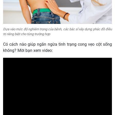
Dựa vào mức độ nghiêm trọng của bệnh, các bác sĩ xây dựng phác đồ điều
trị riêng biệt cho từng trường hợp
Có cách nào giúp ngăn ngừa tình trạng cong vẹo cột sống
không? Mời bạn xem video: