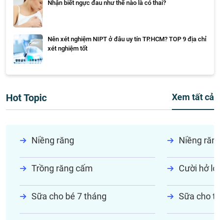
Nhận biết ngực đau như thế nào là có thai?
Nên xét nghiệm NIPT ở đâu uy tín TP.HCM? TOP 9 địa chỉ
xét nghiệm tốt
Hot Topic
Xem tất cả
Niềng răng
Niềng răn
Trồng răng cấm
Cười hở lợi
Sữa cho bé 7 tháng
Sữa cho tr