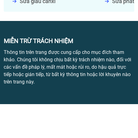
Sữa giàu canxi
Sữa phát t
MIỄN TRỪ TRÁCH NHIỆM
Thông tin trên trang được cung cấp cho mục đích tham
khảo. Chúng tôi không chịu bất kỳ trách nhiệm nào, đối với
các vấn đề pháp lý, mất mát hoặc rủi ro, do hậu quả trực
tiếp hoặc gián tiếp, từ bất kỳ thông tin hoặc lời khuyên nào
trên trang này.