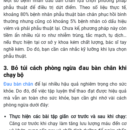
Một số bệnh nhân đau bàn chân lựa chọn phương pháp
phẫu thuật để điều trị dứt điểm.
Theo số liệu thực tế,
khoảng 80% bệnh nhân phẫu thuật bàn chân phục hồi bình
thường nhưng cũng có khoảng 5% bệnh nhân có dấu hiệu
viêm và phải phẫu thuật lại. Chưa kể, phương pháp này còn
tiềm ẩn nhiều rủi ro như nhiễm trùng, tắc mạch, tụ dịch…
nếu thực hiện tại cơ sở y khoa kém chất lượng, bác sĩ tay
nghề kém. Do đó, bạn cần cân nhắc kỹ lưỡng khi lựa chọn
phẫu thuật.
3. Bỏ túi cách phòng ngừa đau bàn chân khi
chạy bộ
Đau bàn chân
để lại nhiều hậu quả nghiêm trọng cho sức
khỏe. Do đó, để việc tập luyện thể thao đạt được hiệu quả
mà vẫn an toàn cho sức khỏe, bạn cần ghi nhớ vài cách
phòng ngừa dưới đây:
Thực hiện các bài tập giãn cơ trước và sau khi chạy:
Căng cơ trước khi chạy làm tăng lưu lượng máu đến cơ