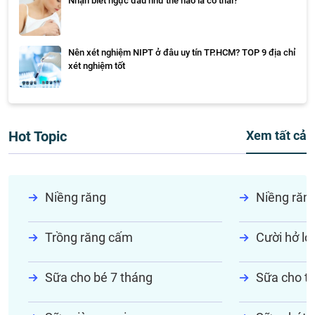
Nhận biết ngực đau như thế nào là có thai?
Nên xét nghiệm NIPT ở đâu uy tín TP.HCM? TOP 9 địa chỉ
xét nghiệm tốt
Hot Topic
Xem tất cả
Niềng răng
Niềng răn
Trồng răng cấm
Cười hở lợi
Sữa cho bé 7 tháng
Sữa cho tr