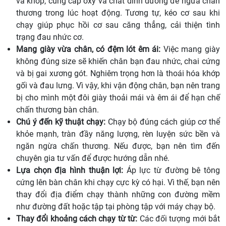
và khớp, cung cấp oxy và chất dinh dưỡng để ngừa chấn
thương trong lúc hoạt động. Tương tự, kéo cơ sau khi
chạy giúp phục hồi cơ sau căng thẳng, cải thiện tình
trạng đau nhức cơ.
Mang giày vừa chân, có đệm lót êm ái:
Việc mang giày
không đúng size sẽ khiến chân bạn đau nhức, chai cứng
và bị gai xương gót. Nghiêm trọng hơn là thoái hóa khớp
gối và đau lưng. Vì vậy, khi vận động chân, bạn nên trang
bị cho mình một đôi giày thoải mái và êm ái để hạn chế
chấn thương bàn chân.
Chú ý đến kỹ thuật chạy:
Chạy bộ đúng cách giúp cơ thể
khỏe mạnh, tràn đầy năng lượng, rèn luyện sức bền và
ngăn ngừa chấn thương. Nếu được, bạn nên tìm đến
chuyên gia tư vấn để được hướng dẫn nhé.
Lựa chọn địa hình thuận lợi:
Áp lực từ đường bê tông
cứng lên bàn chân khi chạy cực kỳ có hại. Vì thế, bạn nên
thay đổi địa điểm chạy thành những con đường mềm
như đường đất hoặc tập tại phòng tập với máy chạy bộ.
Thay đổi khoảng cách chạy từ từ:
Các đối tượng mới bắt