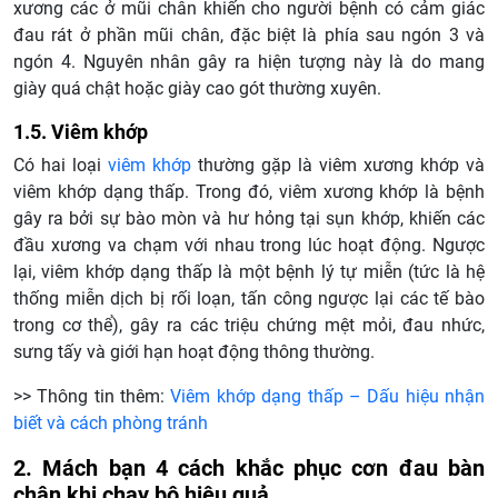
xương các ở mũi chân khiến cho người bệnh có cảm giác
đau rát ở phần mũi chân, đặc biệt là phía sau ngón 3 và
ngón 4. Nguyên nhân gây ra hiện tượng này là do mang
giày quá chật hoặc giày cao gót thường xuyên.
1.5. Viêm khớp
Có hai loại
viêm khớp
thường gặp là viêm xương khớp và
viêm khớp dạng thấp. Trong đó, viêm xương khớp là bệnh
gây ra bởi
sự bào mòn và hư hỏng tại sụn khớp, khiến các
đầu xương va chạm với nhau trong lúc hoạt động. Ngược
lại, viêm khớp dạng thấp là một bệnh lý tự miễn (tức là hệ
thống miễn dịch bị rối loạn, tấn công ngược lại các tế bào
trong cơ thể), gây ra các triệu chứng mệt mỏi, đau nhức,
sưng tấy và giới hạn hoạt động thông thường.
>> Thông tin thêm:
Viêm khớp dạng thấp – Dấu hiệu nhận
biết và cách phòng tránh
2. Mách bạn 4 cách khắc phục cơn đau bàn
chân khi chạy bộ hiệu quả