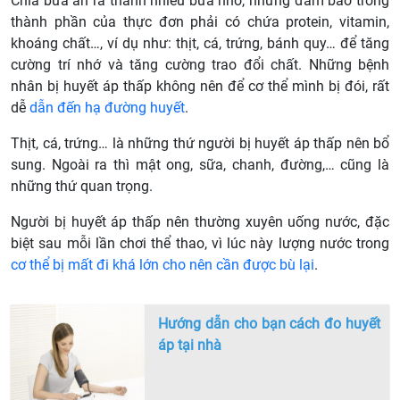
Chia bữa ăn ra thành nhiều bữa nhỏ, nhưng đảm bảo trong
thành phần của thực đơn phải có chứa protein, vitamin,
khoáng chất…, ví dụ như: thịt, cá, trứng, bánh quy… để tăng
cường trí nhớ và tăng cường trao đổi chất. Những bệnh
nhân bị huyết áp thấp không nên để cơ thể mình bị đói, rất
dễ
dẫn đến hạ đường huyết
.
Thịt, cá, trứng… là những thứ người bị huyết áp thấp nên bổ
sung. Ngoài ra thì mật ong, sữa, chanh, đường,… cũng là
những thứ quan trọng.
Người bị huyết áp thấp nên thường xuyên uống nước, đặc
biệt sau mỗi lần chơi thể thao, vì lúc này lượng nước trong
cơ thể bị mất đi khá lớn cho nên cần được bù lại
.
Hướng dẫn cho bạn cách đo huyết
áp tại nhà