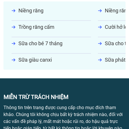
Niềng răng
Niềng răn
Trồng răng cấm
Cười hở lợi
Sữa cho bé 7 tháng
Sữa cho tr
Sữa giàu canxi
Sữa phát t
MIỄN TRỪ TRÁCH NHIỆM
Thông tin trên trang được cung cấp cho mục đích tham
khảo. Chúng tôi không chịu bất kỳ trách nhiệm nào, đối với
các vấn đề pháp lý, mất mát hoặc rủi ro, do hậu quả trực
tiếp hoặc gián tiếp, từ bất kỳ thông tin hoặc lời khuyên nào