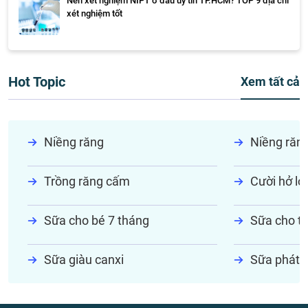
Nên xét nghiệm NIPT ở đâu uy tín TP.HCM? TOP 9 địa chỉ
xét nghiệm tốt
Hot Topic
Xem tất cả
Niềng răng
Niềng răn
Trồng răng cấm
Cười hở lợi
Sữa cho bé 7 tháng
Sữa cho tr
Sữa giàu canxi
Sữa phát t