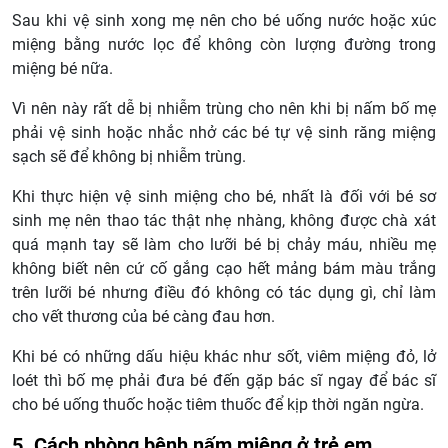
Sau khi vệ sinh xong mẹ nên cho bé uống nước hoặc xúc
miệng bằng nước lọc để không còn lượng đường trong
miệng bé nữa.
Vì nên này rất dễ bị nhiễm trùng cho nên khi bị nấm bố mẹ
phải vệ sinh hoặc nhắc nhở các bé tự vệ sinh răng miệng
sạch sẽ để không bị nhiễm trùng.
Khi thực hiện vệ sinh miệng cho bé, nhất là đối với bé sơ
sinh mẹ nên thao tác thật nhẹ nhàng, không được chà xát
quá mạnh tay sẽ làm cho lưỡi bé bị chảy máu, nhiều mẹ
không biết nên cứ cố gắng cạo hết mảng bám màu trắng
trên lưỡi bé nhưng điều đó không có tác dụng gì, chỉ làm
cho vết thương của bé càng đau hơn.
Khi bé có những dấu hiệu khác như sốt, viêm miệng đỏ, lở
loét thì bố mẹ phải đưa bé đến gặp bác sĩ ngay để bác sĩ
cho bé uống thuốc hoặc tiêm thuốc để kịp thời ngăn ngừa.
5. Cách phòng bệnh nấm miệng ở trẻ em