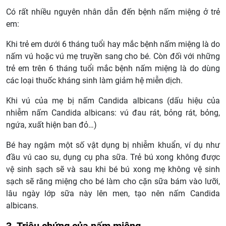
Có rất nhiều nguyên nhân dẫn đến bệnh nấm miệng ở trẻ
em:
Khi trẻ em dưới 6 tháng tuổi hay mắc bệnh nấm miệng là do
nấm vú hoặc vú mẹ truyền sang cho bé. Còn đối với những
trẻ em trên 6 tháng tuổi mắc bệnh nấm miệng là do dùng
các loại thuốc kháng sinh làm giảm hệ miễn dịch.
Khi vú của mẹ bị nấm Candida albicans (dấu hiệu của
nhiễm nấm Candida albicans: vú đau rát, bỏng rát, bỏng,
ngứa, xuất hiện ban đỏ…)
Bé hay ngậm một số vật dụng bị nhiễm khuẩn, ví dụ như
đầu vú cao su, dụng cụ pha sữa. Trẻ bú xong không được
vệ sinh sạch sẽ và sau khi bé bú xong mẹ không vệ sinh
sạch sẽ răng miệng cho bé làm cho cặn sữa bám vào lưỡi,
lâu ngày lớp sữa này lên men, tạo nên nấm Candida
albicans.
3. Triệu chứng của nấm miệng