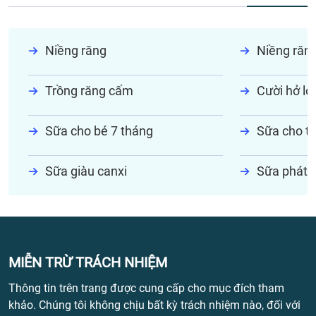
Niềng răng
Niềng răn
Trồng răng cấm
Cười hở lợi
Sữa cho bé 7 tháng
Sữa cho tr
Sữa giàu canxi
Sữa phát t
MIỄN TRỪ TRÁCH NHIỆM
Thông tin trên trang được cung cấp cho mục đích tham
khảo. Chúng tôi không chịu bất kỳ trách nhiệm nào, đối với