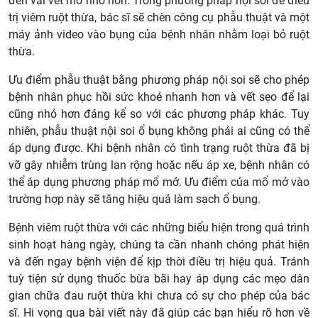
đến vài vết mổ nhỏ hơn. Trong phương pháp nội soi để điều
trị viêm ruột thừa, bác sĩ sẽ chèn công cụ phẫu thuật và một
máy ảnh video vào bụng của bệnh nhân nhằm loại bỏ ruột
thừa.
Ưu điểm phẫu thuật bằng phương pháp nội soi sẽ cho phép
bệnh nhân phục hồi sức khoẻ nhanh hơn và vết sẹo để lại
cũng nhỏ hơn đáng kể so với các phương pháp khác. Tuy
nhiên, phẫu thuật nội soi ổ bụng không phải ai cũng có thể
áp dụng được. Khi bệnh nhân có tình trạng ruột thừa đã bị
vỡ gây nhiễm trùng lan rộng hoặc nếu áp xe, bệnh nhân có
thể áp dụng phương pháp mổ mở. Ưu điểm của mổ mở vào
trường hợp này sẽ tăng hiệu quả làm sạch ổ bụng.
Bệnh viêm ruột thừa với các những biểu hiện trong quá trình
sinh hoạt hàng ngày, chúng ta cần nhanh chóng phát hiện
và đến ngay bệnh viện để kịp thời điều trị hiệu quả. Tránh
tuỳ tiện sử dụng thuốc bừa bãi hay áp dụng các mẹo dân
gian chữa đau ruột thừa khi chưa có sự cho phép của bác
sĩ. Hi vọng qua bài viết này đã giúp các bạn hiểu rõ hơn về