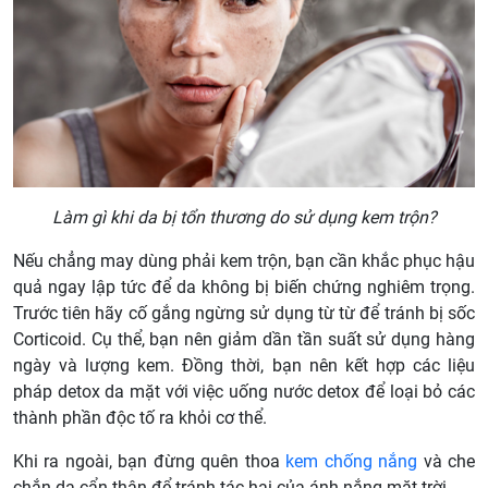
Làm gì khi da bị tổn thương do sử dụng kem trộn?
Nếu chẳng may dùng phải kem trộn, bạn cần khắc phục hậu
quả ngay lập tức để da không bị biến chứng nghiêm trọng.
Trước tiên hãy cố gắng ngừng sử dụng từ từ để tránh bị sốc
Corticoid. Cụ thể, bạn nên giảm dần tần suất sử dụng hàng
ngày và lượng kem. Đồng thời, bạn nên kết hợp các liệu
pháp detox da mặt với việc uống nước detox để loại bỏ các
thành phần độc tố ra khỏi cơ thể.
Khi ra ngoài, bạn đừng quên thoa
kem chống nắng
và che
chắn da cẩn thận để tránh tác hại của ánh nắng mặt trời.