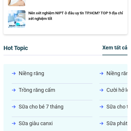
Nên xét nghiệm NIPT ở đâu uy tín TP.HCM? TOP 9 địa chỉ
xét nghiệm tốt
Hot Topic
Xem tất cả
Niềng răng
Niềng răn
Trồng răng cấm
Cười hở lợi
Sữa cho bé 7 tháng
Sữa cho tr
Sữa giàu canxi
Sữa phát t