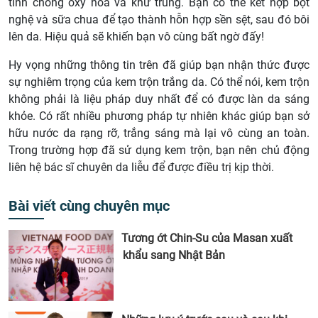
tính chống oxy hóa và khử trùng. Bạn có thể kết hợp bột
nghệ và sữa chua để tạo thành hỗn hợp sền sệt, sau đó bôi
lên da. Hiệu quả sẽ khiến bạn vô cùng bất ngờ đấy!
Hy vọng những thông tin trên đã giúp bạn nhận thức được
sự nghiêm trọng của kem trộn trắng da. Có thể nói, kem trộn
không phải là liệu pháp duy nhất để có được làn da sáng
khỏe. Có rất nhiều phương pháp tự nhiên khác giúp bạn sở
hữu nước da rạng rỡ, trắng sáng mà lại vô cùng an toàn.
Trong trường hợp đã sử dụng kem trộn, bạn nên chủ động
liên hệ bác sĩ chuyên da liễu để được điều trị kịp thời.
Bài viết cùng chuyên mục
Tương ớt Chin-Su của Masan xuất
khẩu sang Nhật Bản