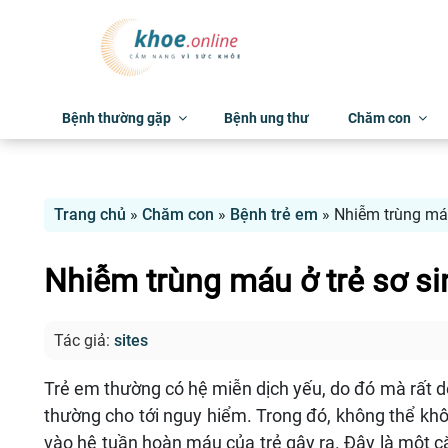
Bệnh thường gặp
Bệnh ung thư
Chăm con
Trang chủ
»
Chăm con
»
Bệnh trẻ em
»
Nhiễm trùng máu 
Nhiễm trùng máu ở trẻ sơ sin
Tác giả:
sites
Trẻ em thường có hệ miễn dịch yếu, do đó mà rất dễ
thường cho tới nguy hiểm. Trong đó, không thể kh
vào hệ tuần hoàn máu của trẻ gây ra. Đây là một c