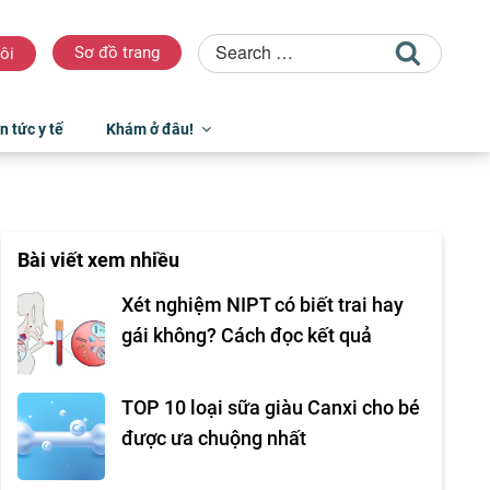
Sơ đồ trang
ôi
n tức y tế
Khám ở đâu!
Bài viết xem nhiều
Xét nghiệm NIPT có biết trai hay
gái không? Cách đọc kết quả
TOP 10 loại sữa giàu Canxi cho bé
được ưa chuộng nhất