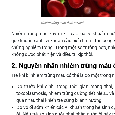
Nhiễm trùng máu ở trẻ sơ sinh
Nhiễm trùng máu xảy ra khi các loại vi khuẩn như 
que khuẩn xanh, vi khuẩn cầu biến hình… tấn công 
chứng nghiêm trọng. Trong một số trường hợp, nhiễ
không được phát hiện và điều trị kịp thời.
2. Nguyên nhân nhiễm trùng máu ở
Trẻ khi bị nhiễm trùng máu có thể là do một trong
Do trước khi sinh, trong thời gian mang tha
toxoplasmosis, nhiễm trùng đường tiết niệu… và 
qua nhau thai khiến trẻ cũng bị ảnh hưởng.
Do vở ối sớm khiến các vi khuẩn trong hệ sinh 
ối. Nếu trẻ sơ sinh nuốt phải phần nước ối này t