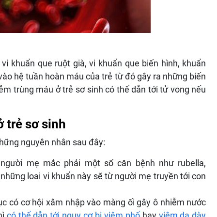
vi khuẩn que ruột già, vi khuẩn que biến hình, khuẩn
vào hệ tuần hoàn máu của trẻ từ đó gây ra những biến
m trùng máu ở trẻ sơ sinh có thể dẫn tới tử vong nếu
 trẻ sơ sinh
 những nguyên nhân sau đây:
i, người mẹ mắc phải một số căn bệnh như rubella,
những loai vi khuẩn này sẽ từ người mẹ truyền tới con
dục có cơ hội xâm nhập vào màng ối gây ô nhiễm nước
hì
có thể dẫn tới nguy cơ bị viêm phổ
hay
viêm dạ dày