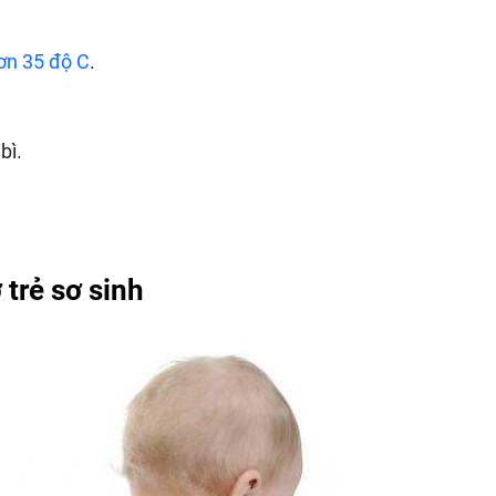
hơn 35 độ C
.
bì.
 trẻ sơ sinh