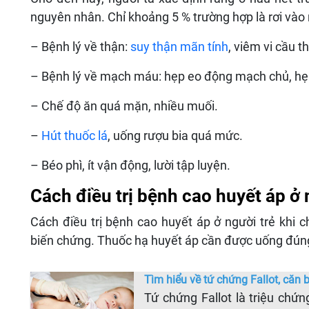
nguyên nhân. Chỉ khoảng 5 % trường hợp là rơi vào 
– Bệnh lý về thận:
suy thận mãn tính
, viêm vi cầu 
– Bệnh lý về mạch máu: hẹp eo động mạch chủ, hẹ
– Chế độ ăn quá mặn, nhiều muối.
–
Hút thuốc lá
, uống rượu bia quá mức.
– Béo phì, ít vận động, lười tập luyện.
Cách điều trị bệnh cao huyết áp ở 
Cách điều trị bệnh cao huyết áp ở người trẻ khi
biến chứng. Thuốc hạ huyết áp cần được uống đúng 
Tìm hiểu về tứ chứng Fallot, căn
Tứ chứng Fallot là triệu chứ