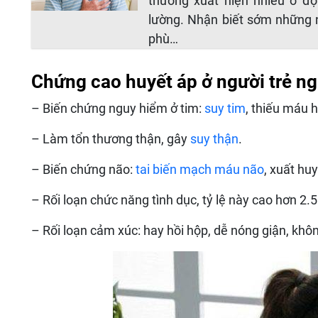
thường xuất hiện nhiều ở độ
lường. Nhận biết sớm những n
phù…
Chứng cao huyết áp ở người trẻ n
– Biến chứng nguy hiểm ở tim:
suy tim
, thiếu máu h
– Làm tổn thương thận, gây
suy thận
.
– Biến chứng não:
tai biến mạch máu não
, xuất hu
– Rối loạn chức năng tình dục, tỷ lệ này cao hơn 2.5
– Rối loạn cảm xúc: hay hồi hộp, dễ nóng giận, kh