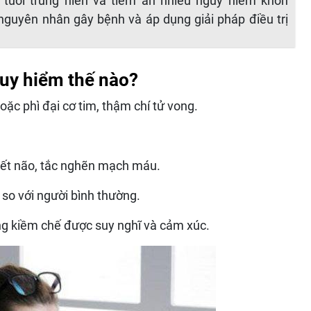
 tuổi trung niên và tiềm ẩn nhiều nguy hiểm khôn
guyên nhân gây bệnh và áp dụng giải pháp điều trị
guy hiểm thế nào?
oặc phì đại cơ tim, thậm chí tử vong.
yết não, tắc nghẽn mạch máu.
 so với người bình thường.
ông kiềm chế được suy nghĩ và cảm xúc.