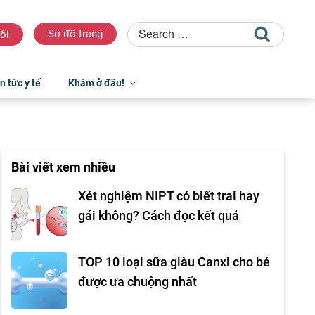
Sơ đồ trang
ôi
n tức y tế
Khám ở đâu!
Bài viết xem nhiều
Xét nghiệm NIPT có biết trai hay
gái không? Cách đọc kết quả
TOP 10 loại sữa giàu Canxi cho bé
được ưa chuộng nhất